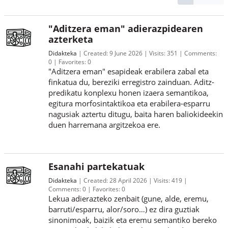
"Aditzera eman" adierazpidearen
azterketa
Didakteka
Created:
9 June 2026
Visits:
351
Comments:
0
Favorites:
0
"Aditzera eman" esapideak erabilera zabal eta
finkatua du, bereziki erregistro zainduan. Aditz-
predikatu konplexu honen izaera semantikoa,
egitura morfosintaktikoa eta erabilera-esparru
nagusiak aztertu ditugu, baita haren baliokideekin
duen harremana argitzekoa ere.
Esanahi partekatuak
Didakteka
Created:
28 April 2026
Visits:
419
Comments:
0
Favorites:
0
Lekua adierazteko zenbait (gune, alde, eremu,
barruti/esparru, alor/soro…) ez dira guztiak
sinonimoak, baizik eta eremu semantiko bereko