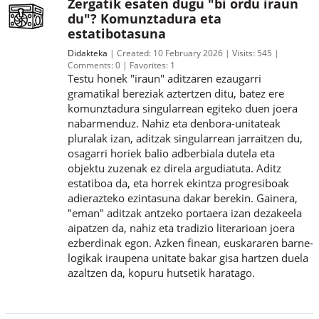
Zergatik esaten dugu "bi ordu iraun
du"? Komunztadura eta
estatibotasuna
Didakteka
Created:
10 February 2026
Visits:
545
Comments:
0
Favorites:
1
Testu honek "iraun" aditzaren ezaugarri
gramatikal bereziak aztertzen ditu, batez ere
komunztadura singularrean egiteko duen joera
nabarmenduz. Nahiz eta denbora-unitateak
pluralak izan, aditzak singularrean jarraitzen du,
osagarri horiek balio adberbiala dutela eta
objektu zuzenak ez direla argudiatuta. Aditz
estatiboa da, eta horrek ekintza progresiboak
adierazteko ezintasuna dakar berekin. Gainera,
"eman" aditzak antzeko portaera izan dezakeela
aipatzen da, nahiz eta tradizio literarioan joera
ezberdinak egon. Azken finean, euskararen barne-
logikak iraupena unitate bakar gisa hartzen duela
azaltzen da, kopuru hutsetik haratago.