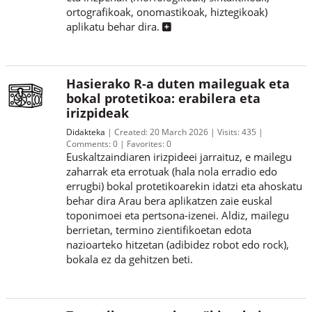
ortografikoak, onomastikoak, hiztegikoak)
aplikatu behar dira.
Hasierako R-a duten maileguak eta
bokal protetikoa: erabilera eta
irizpideak
Didakteka
Created:
20 March 2026
Visits:
435
Comments:
0
Favorites:
0
Euskaltzaindiaren irizpideei jarraituz, e mailegu
zaharrak eta errotuak (hala nola erradio edo
errugbi) bokal protetikoarekin idatzi eta ahoskatu
behar dira Arau bera aplikatzen zaie euskal
toponimoei eta pertsona-izenei. Aldiz, mailegu
berrietan, termino zientifikoetan edota
nazioarteko hitzetan (adibidez robot edo rock),
bokala ez da gehitzen beti.