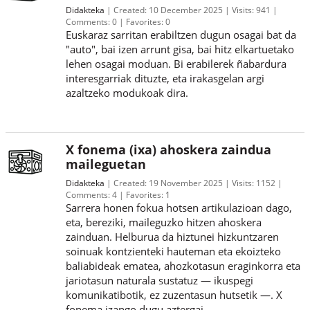
Didakteka
Created:
10 December 2025
Visits:
941
Comments:
0
Favorites:
0
Euskaraz sarritan erabiltzen dugun osagai bat da
"auto", bai izen arrunt gisa, bai hitz elkartuetako
lehen osagai moduan. Bi erabilerek ñabardura
interesgarriak dituzte, eta irakasgelan argi
azaltzeko modukoak dira.
X fonema (ixa) ahoskera zaindua
maileguetan
Didakteka
Created:
19 November 2025
Visits:
1152
Comments:
4
Favorites:
1
Sarrera honen fokua hotsen artikulazioan dago,
eta, bereziki, maileguzko hitzen ahoskera
zainduan. Helburua da hiztunei hizkuntzaren
soinuak kontzienteki hauteman eta ekoizteko
baliabideak ematea, ahozkotasun eraginkorra eta
jariotasun naturala sustatuz — ikuspegi
komunikatibotik, ez zuzentasun hutsetik —. X
fonema izango dugu aztergai.