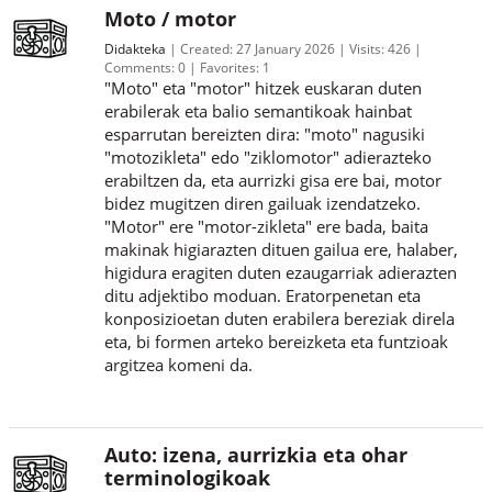
Moto / motor
Didakteka
Created:
27 January 2026
Visits:
426
Comments:
0
Favorites:
1
"Moto" eta "motor" hitzek euskaran duten
erabilerak eta balio semantikoak hainbat
esparrutan bereizten dira: "moto" nagusiki
"motozikleta" edo "ziklomotor" adierazteko
erabiltzen da, eta aurrizki gisa ere bai, motor
bidez mugitzen diren gailuak izendatzeko.
"Motor" ere "motor-zikleta" ere bada, baita
makinak higiarazten dituen gailua ere, halaber,
higidura eragiten duten ezaugarriak adierazten
ditu adjektibo moduan. Eratorpenetan eta
konposizioetan duten erabilera bereziak direla
eta, bi formen arteko bereizketa eta funtzioak
argitzea komeni da.
Auto: izena, aurrizkia eta ohar
terminologikoak