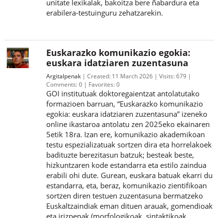
unitate lexikalak, bakoitza bere ñabardura eta
erabilera-testuinguru zehatzarekin.
Euskarazko komunikazio egokia:
euskara idatziaren zuzentasuna
Argitalpenak
Created:
11 March 2026
Visits:
679
Comments:
0
Favorites:
0
GOI institutuak doktoregaientzat antolatutako
formazioen barruan, “Euskarazko komunikazio
egokia: euskara idatziaren zuzentasuna” izeneko
online ikastaroa antolatu zen 2025eko ekainaren
5etik 18ra. Izan ere, komunikazio akademikoan
testu espezializatuak sortzen dira eta horrelakoek
badituzte berezitasun batzuk; besteak beste,
hizkuntzaren kode estandarra eta estilo zaindua
erabili ohi dute. Gurean, euskara batuak ekarri du
estandarra, eta, beraz, komunikazio zientifikoan
sortzen diren testuen zuzentasuna bermatzeko
Euskaltzaindiak eman dituen arauak, gomendioak
eta irizpenak (morfologikoak, sintaktikoak,