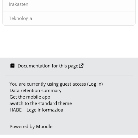
Irakasten
Teknologia
Documentation for this page
You are currently using guest access (
Log in
)
Data retention summary
Get the mobile app
Switch to the standard theme
HABE
|
Lege informazioa
Powered by
Moodle