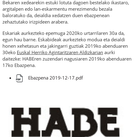
Bekaren xedearekin estuki lotuta dagoen bestelako ikastaro,
argitalpen edo lan-eskarmentu merezimendu bezala
baloratuko da, deialdia xedatzen duen ebazpenean
zehaztutako irizpideen arabera.
Eskariak aurkezteko epemuga 2020ko urtarrilaren 30a da,
egun hau barne. Eskabideak aurkezteko modua eta deialdi
honen xehetasun eta jakingarri guztiak 2019ko abenduaren
30eko
Euskal Herriko Agintaritzaren Aldizkarian
aurki
daitezke: HABEren zuzendari nagusiaren 2019ko abenduaren
17ko Ebazpena.
Ebazpena 2019-12-17.pdf