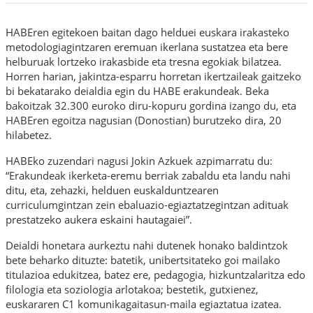
HABEren egitekoen baitan dago helduei euskara irakasteko
metodologiagintzaren eremuan ikerlana sustatzea eta bere
helburuak lortzeko irakasbide eta tresna egokiak bilatzea.
Horren harian, jakintza-esparru horretan ikertzaileak gaitzeko
bi bekatarako deialdia egin du HABE erakundeak. Beka
bakoitzak 32.300 euroko diru-kopuru gordina izango du, eta
HABEren egoitza nagusian (Donostian) burutzeko dira, 20
hilabetez.
HABEko zuzendari nagusi Jokin Azkuek azpimarratu du:
“Erakundeak ikerketa-eremu berriak zabaldu eta landu nahi
ditu, eta, zehazki, helduen euskalduntzearen
curriculumgintzan zein ebaluazio-egiaztatzegintzan adituak
prestatzeko aukera eskaini hautagaiei”.
Deialdi honetara aurkeztu nahi dutenek honako baldintzok
bete beharko dituzte: batetik, unibertsitateko goi mailako
titulazioa edukitzea, batez ere, pedagogia, hizkuntzalaritza edo
filologia eta soziologia arlotakoa; bestetik, gutxienez,
euskararen C1 komunikagaitasun-maila egiaztatua izatea.