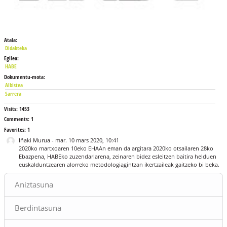
Atala:
Didakteka
Egilea:
HABE
Dokumentu-mota:
Albistea
Sarrera
Visits:
1453
Comments:
1
Favorites:
1
Iñaki Murua
-
mar. 10 mars 2020, 10:41
2020ko martxoaren 10eko EHAAn eman da argitara 2020ko otsailaren 28ko
Ebazpena, HABEko zuzendariarena, zeinaren bidez esleitzen baitira helduen
euskalduntzearen alorreko metodologiagintzan ikertzaileak gaitzeko bi beka
.
Blocs
Aniztasuna
Berdintasuna