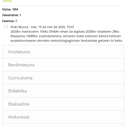
Sarrera
Visitas:
1454
Comentarios:
1
Favoritos:
1
Iñaki Murua
-
mar, 10 de mar de 2020, 10:41
2020ko martxoaren 10eko EHAAn eman da argitara 2020ko otsailaren 28ko
Ebazpena, HABEko zuzendariarena, zeinaren bidez esleitzen baitira helduen
euskalduntzearen alorreko metodologiagintzan ikertzaileak gaitzeko bi beka
.
Bloques
Aniztasuna
Berdintasuna
Curriculuma
Didaktika
Ebaluazioa
Hizkuntzaz