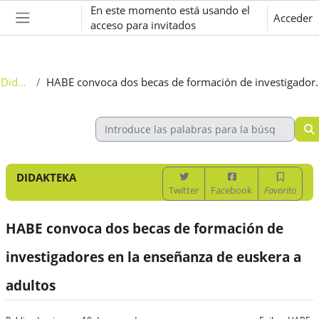
Salta al contenido principal
En este momento está usando el
Acceder
acceso para invitados
Panel lateral
Didakteka
HABE convoca dos becas de formación de
DIDAKTEKA
Twitter
Facebook
Favorito
HABE convoca dos becas de formación de
investigadores en la enseñanza de euskera a
adultos