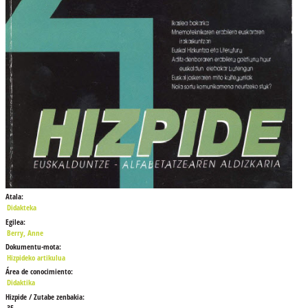
Atala:
Didakteka
Egilea:
Berry, Anne
Dokumentu-mota:
Hizpideko artikulua
Área de conocimiento:
Didaktika
Hizpide / Zutabe zenbakia:
35