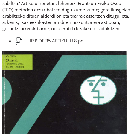
zabiltza? Artikulu honetan, lehenbizi Erantzun Fisiko Osoa
(EFO) metodoa deskribatzen dugu xume-xume; gero ikasgelan
erabiltzeko dituen alderdi on eta txarrak aztertzen ditugu; eta,
azkenik, ikasleek ikasten ari diren hizkuntza era aktiboan,
gorputz jarrerak barne, nola erabil dezaketen iradokitzen.
HIZPIDE 35 ARTIKULU 8.pdf