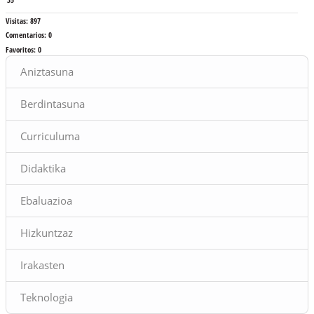
Visitas:
897
Comentarios:
0
Favoritos:
0
Bloques
Aniztasuna
Berdintasuna
Curriculuma
Didaktika
Ebaluazioa
Hizkuntzaz
Irakasten
Teknologia