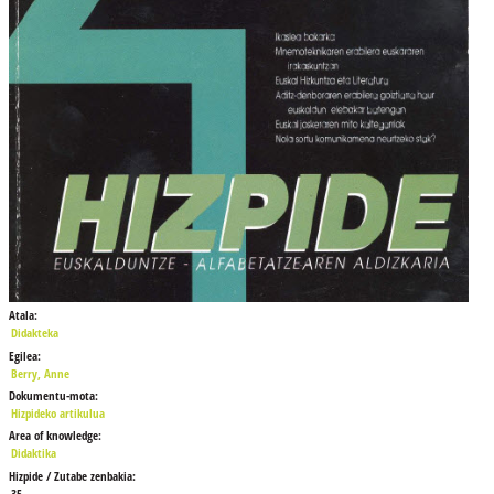
Atala:
Didakteka
Egilea:
Berry, Anne
Dokumentu-mota:
Hizpideko artikulua
Area of knowledge:
Didaktika
Hizpide / Zutabe zenbakia:
35