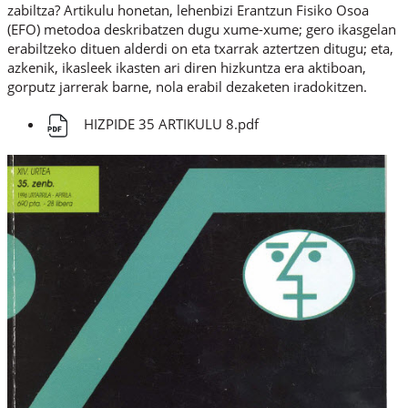
zabiltza? Artikulu honetan, lehenbizi Erantzun Fisiko Osoa
(EFO) metodoa deskribatzen dugu xume-xume; gero ikasgelan
erabiltzeko dituen alderdi on eta txarrak aztertzen ditugu; eta,
azkenik, ikasleek ikasten ari diren hizkuntza era aktiboan,
gorputz jarrerak barne, nola erabil dezaketen iradokitzen.
HIZPIDE 35 ARTIKULU 8.pdf