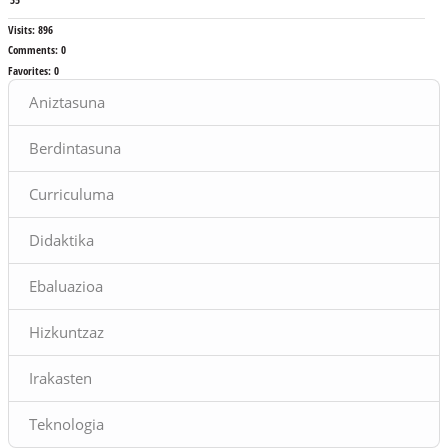
Visits:
896
Comments:
0
Favorites:
0
Blocks
Aniztasuna
Berdintasuna
Curriculuma
Didaktika
Ebaluazioa
Hizkuntzaz
Irakasten
Teknologia