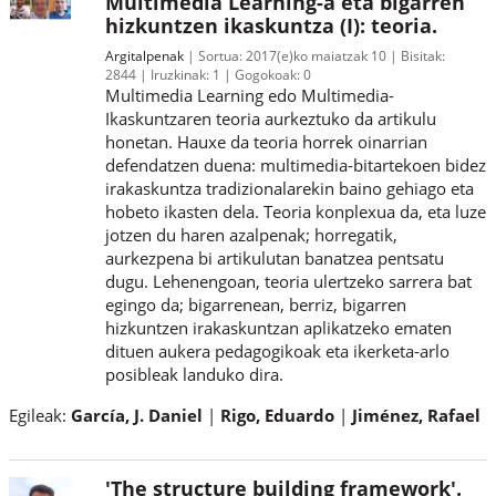
Multimedia Learning-a eta bigarren
hizkuntzen ikaskuntza (I): teoria.
Argitalpenak
Sortua:
2017(e)ko maiatzak 10
Bisitak:
2844
Iruzkinak:
1
Gogokoak:
0
Multimedia Learning edo Multimedia-
Ikaskuntzaren teoria aurkeztuko da artikulu
honetan. Hauxe da teoria horrek oinarrian
defendatzen duena: multimedia-bitartekoen bidez
irakaskuntza tradizionalarekin baino gehiago eta
hobeto ikasten dela. Teoria konplexua da, eta luze
jotzen du haren azalpenak; horregatik,
aurkezpena bi artikulutan banatzea pentsatu
dugu. Lehenengoan, teoria ulertzeko sarrera bat
egingo da; bigarrenean, berriz, bigarren
hizkuntzen irakaskuntzan aplikatzeko ematen
dituen aukera pedagogikoak eta ikerketa-arlo
posibleak landuko dira.
Egileak:
García, J. Daniel
Rigo, Eduardo
Jiménez, Rafael
'The structure building framework'.