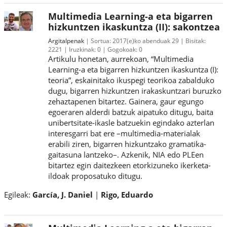
Multimedia Learning-a eta bigarren
hizkuntzen ikaskuntza (II): sakontzea
Argitalpenak
Sortua:
2017(e)ko abenduak 29
Bisitak:
2221
Iruzkinak:
0
Gogokoak:
0
Artikulu honetan, aurrekoan, “Multimedia
Learning-a eta bigarren hizkuntzen ikaskuntza (I):
teoria”, eskainitako ikuspegi teorikoa zabalduko
dugu, bigarren hizkuntzen irakaskuntzari buruzko
zehaztapenen bitartez. Gainera, gaur egungo
egoeraren alderdi batzuk aipatuko ditugu, baita
unibertsitate-ikasle batzuekin egindako azterlan
interesgarri bat ere –multimedia-materialak
erabili ziren, bigarren hizkuntzako gramatika-
gaitasuna lantzeko–. Azkenik, NIA edo PLEen
bitartez egin daitezkeen etorkizuneko ikerketa-
ildoak proposatuko ditugu.
Egileak:
García, J. Daniel
Rigo, Eduardo