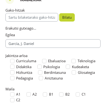
Iragazkiak
Gako-hitzak
Gako-hitzak
Erakutsi gutxiago...
Egilea
Jakintza-arloa
Jakintza-arloa
Curriculuma
Ebaluazioa
Teknologia
Didaktika
Psikologia
Kudeaketa
Hizkuntza
Berdintasuna
Glosategia
Pedagogia
Aniztasuna
Maila
Maila
A1
A2
B1
B2
C1
C2