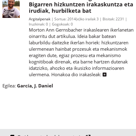
Bigarren hizkuntzen irakaskuntza eta
irudiak, hurbilketa bat
Argitalpenak
Sortua:
2014(e)ko irailak 3
Bisitak:
2231
Iruzkinak:
0
Gogokoak:
0
Morton Ann Gernsbacher irakaslearen ikerlanetan
oinarritu dut artikulua. Ideia bakar batean
laburbildu daitezke ikerlan horiek: hizkuntzaren
ulermenean hainbat prozesuk eta mekanismok
eragiten dute, egiaz prozesu eta mekanismo
kognitiboak direnak, eta barne hartzen dutenak
idatzizko, ahozko eta ikusizko informazioaren
ulermena. Honakoa dio irakasleak:
Egilea:
García, J. Daniel