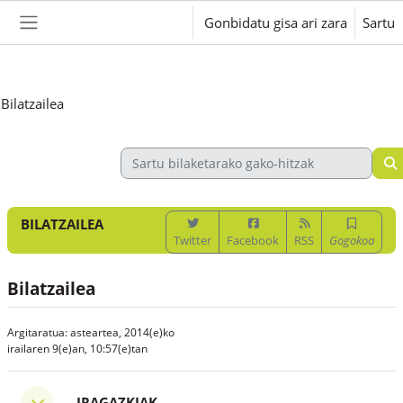
Joan eduki nagusira zuzenean
Gonbidatu gisa ari zara
Sartu
Alboko panela
Bilatzailea
BILATZAILEA
Twitter
Facebook
RSS
Gogokoa
Bilatzailea
Argitaratua: asteartea, 2014(e)ko
irailaren 9(e)an, 10:57(e)tan
Iragazkiak
IRAGAZKIAK