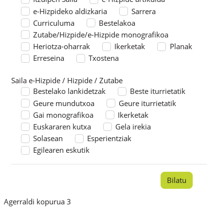
e-Hizpideko aldizkaria
Sarrera
Curriculuma
Bestelakoa
Zutabe/Hizpide/e-Hizpide monografikoa
Heriotza-oharrak
Ikerketak
Planak
Erreseina
Txostena
Saila e-Hizpide / Hizpide / Zutabe
Saila e-Hizpide / Hizpide / Zutabe
Bestelako lankidetzak
Beste iturrietatik
Geure mundutxoa
Geure iturrietatik
Gai monografikoa
Ikerketak
Euskararen kutxa
Gela irekia
Solasean
Esperientziak
Egilearen eskutik
Agerraldi kopurua 3