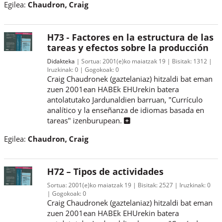
Egilea:
Chaudron, Craig
H73 - Factores en la estructura de las
tareas y efectos sobre la producción
Didakteka
Sortua:
2001(e)ko maiatzak 19
Bisitak:
1312
Iruzkinak:
0
Gogokoak:
0
Craig Chaudronek (gaztelaniaz) hitzaldi bat eman
zuen 2001ean HABEk EHUrekin batera
antolatutako Jardunaldien barruan, "Currículo
analítico y la enseñanza de idiomas basada en
tareas" izenburupean.
Egilea:
Chaudron, Craig
H72 – Tipos de actividades
Sortua:
2001(e)ko maiatzak 19
Bisitak:
2527
Iruzkinak:
0
Gogokoak:
0
Craig Chaudronek (gaztelaniaz) hitzaldi bat eman
zuen 2001ean HABEk EHUrekin batera