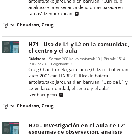
antolatutako Jardunaldien barruan, "Currículo
analítico y la enseñanza de idiomas basada en
tareas" izenburupean.
Egilea:
Chaudron, Craig
H71 - Uso de L1 y L2 en la comunidad,
el centro y el aula
Didakteka
Sortua:
2001(e)ko maiatzak 19
Bisitak:
1514
Iruzkinak:
0
Gogokoak:
0
Craig Chaudronek (gaztelaniaz) hitzaldi bat eman
zuen 2001ean HABEk EHUrekin batera
antolatutako Jardunaldien barruan, "Uso de L1 y
L2 en la comunidad, el centro y el aula"
izenburupean.
Egilea:
Chaudron, Craig
H70 - Investigación en el aula de L2:
esquemas de observación, análisis