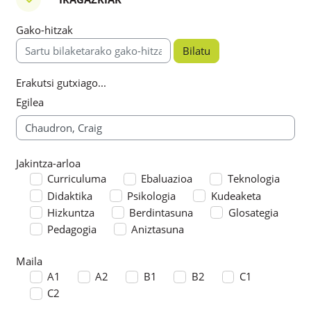
Iragazkiak
Gako-hitzak
Gako-hitzak
Erakutsi gutxiago...
Egilea
Jakintza-arloa
Jakintza-arloa
Curriculuma
Ebaluazioa
Teknologia
Didaktika
Psikologia
Kudeaketa
Hizkuntza
Berdintasuna
Glosategia
Pedagogia
Aniztasuna
Maila
Maila
A1
A2
B1
B2
C1
C2