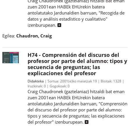
Craig Chaudronek (gaztelaniaz) hitzaldi bat eman
zuen 2001ean HABEk EHUrekin batera
antolatutako Jardunaldien barruan, "Recogida de
datos y análisis estadístico y cualitativo"
izenburupean.
Egilea:
Chaudron, Craig
H74 - Comprensión del discurso del
profesor por parte del alumno: tipos y
secuencia de preguntas; las
explicaciones del profesor
Didakteka
Sortua:
2001(e)ko maiatzak 19
Bisitak:
1328
Iruzkinak:
0
Gogokoak:
0
Craig Chaudronek (gaztelaniaz) hitzaldi bat eman
zuen 2001ean HABEk EHUrekin batera
antolatutako Jardunaldien barruan, "Comprensión
del discurso del profesor por parte del alumno:
tipos y secuencia de preguntas; las explicaciones
del profesor" izenburupean.