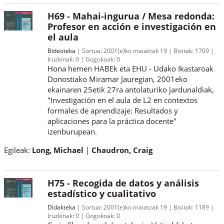
H69 - Mahai-ingurua / Mesa redonda:
Profesor en acción e investigación en
el aula
Bideoteka
Sortua:
2001(e)ko maiatzak 19
Bisitak:
1709
Iruzkinak:
0
Gogokoak:
0
Hona hemen HABEk eta EHU - Udako Ikastaroak
Donostiako Miramar Jauregian, 2001eko
ekainaren 25etik 27ra antolaturiko jardunaldiak,
"Investigación en el aula de L2 en contextos
formales de aprendizaje: Resultados y
aplicaciones para la práctica docente"
izenburupean.
Egileak:
Long, Michael
Chaudron, Craig
H75 - Recogida de datos y análisis
estadístico y cualitativo
Didakteka
Sortua:
2001(e)ko maiatzak 19
Bisitak:
1189
Iruzkinak:
0
Gogokoak:
0