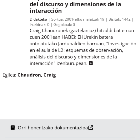
del discurso y dimensiones de la
interacción
Didakteka
Sortua:
2001(e)ko maiatzak 19
Bisitak:
1442
Iruzkinak:
0
Gogokoak:
0
Craig Chaudronek (gaztelaniaz) hitzaldi bat eman
zuen 2001ean HABEk EHUrekin batera
antolatutako Jardunaldien barruan, "Investigación
en el aula de L2: esquemas de observación,
análisis del discurso y dimensiones de la
interacción" izenburupean.
Egilea:
Chaudron, Craig
Orri honentzako dokumentazioa