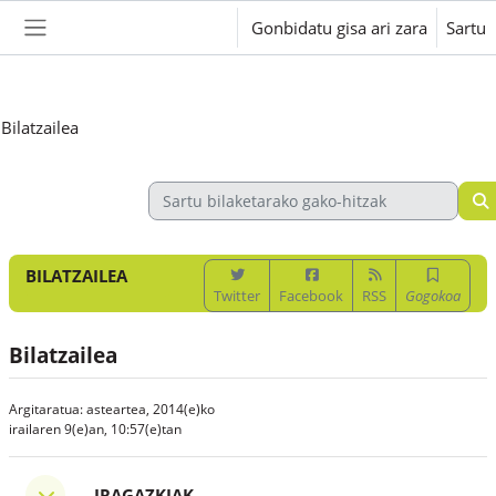
Joan eduki nagusira zuzenean
Gonbidatu gisa ari zara
Sartu
Alboko panela
Bilatzailea
BILATZAILEA
Twitter
Facebook
RSS
Gogokoa
Bilatzailea
Argitaratua: asteartea, 2014(e)ko
irailaren 9(e)an, 10:57(e)tan
Iragazkiak
IRAGAZKIAK