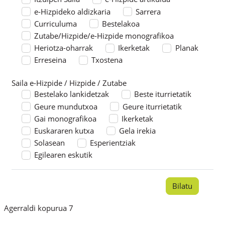
e-Hizpideko aldizkaria
Sarrera
Curriculuma
Bestelakoa
Zutabe/Hizpide/e-Hizpide monografikoa
Heriotza-oharrak
Ikerketak
Planak
Erreseina
Txostena
Saila e-Hizpide / Hizpide / Zutabe
Saila e-Hizpide / Hizpide / Zutabe
Bestelako lankidetzak
Beste iturrietatik
Geure mundutxoa
Geure iturrietatik
Gai monografikoa
Ikerketak
Euskararen kutxa
Gela irekia
Solasean
Esperientziak
Egilearen eskutik
Agerraldi kopurua 7