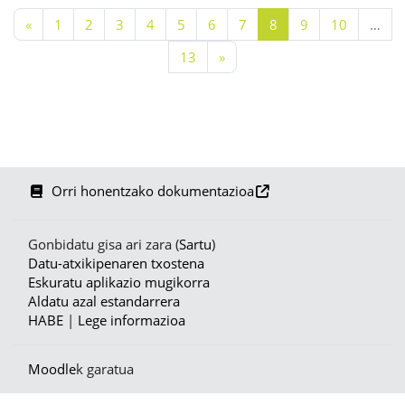
Aurreko orria
1. orria
2. orria
3. orria
4. orria
5. orria
6. orria
7. orria
8. orria
9. orria
10. orria
«
1
2
3
4
5
6
7
8
9
10
…
13. orria
Hurrengo orria
13
»
Orri honentzako dokumentazioa
Gonbidatu gisa ari zara (
Sartu
)
Datu-atxikipenaren txostena
Eskuratu aplikazio mugikorra
Aldatu azal estandarrera
HABE
|
Lege informazioa
Moodle
k garatua