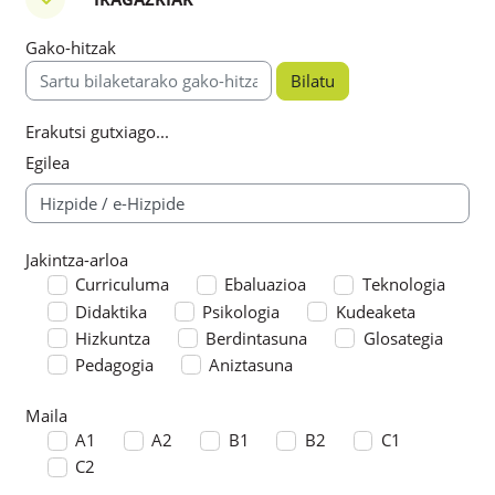
Iragazkiak
Gako-hitzak
Gako-hitzak
Erakutsi gutxiago...
Egilea
Jakintza-arloa
Jakintza-arloa
Curriculuma
Ebaluazioa
Teknologia
Didaktika
Psikologia
Kudeaketa
Hizkuntza
Berdintasuna
Glosategia
Pedagogia
Aniztasuna
Maila
Maila
A1
A2
B1
B2
C1
C2