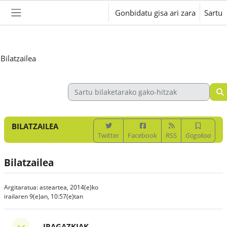
Joan eduki nagusira zuzenean
Gonbidatu gisa ari zara
Sartu
Alboko panela
Bilatzailea
BILATZAILEA
Twitter
Facebook
RSS
Gogokoa
Bilatzailea
Argitaratua: asteartea, 2014(e)ko
irailaren 9(e)an, 10:57(e)tan
Iragazkiak
IRAGAZKIAK