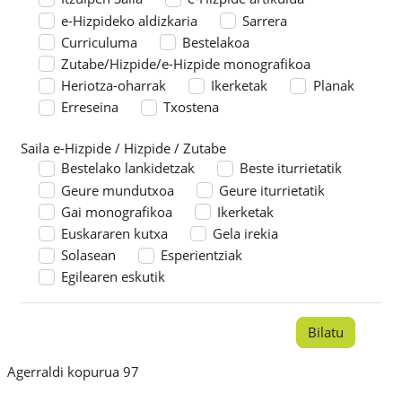
e-Hizpideko aldizkaria
Sarrera
Curriculuma
Bestelakoa
Zutabe/Hizpide/e-Hizpide monografikoa
Heriotza-oharrak
Ikerketak
Planak
Erreseina
Txostena
Saila e-Hizpide / Hizpide / Zutabe
Saila e-Hizpide / Hizpide / Zutabe
Bestelako lankidetzak
Beste iturrietatik
Geure mundutxoa
Geure iturrietatik
Gai monografikoa
Ikerketak
Euskararen kutxa
Gela irekia
Solasean
Esperientziak
Egilearen eskutik
Agerraldi kopurua 97