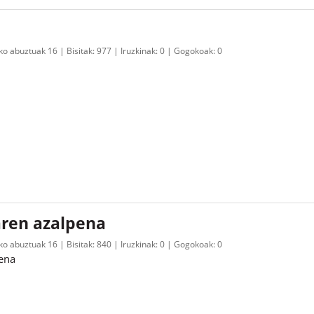
ko abuztuak 16
Bisitak:
977
Iruzkinak:
0
Gogokoak:
0
aren azalpena
ko abuztuak 16
Bisitak:
840
Iruzkinak:
0
Gogokoak:
0
pena