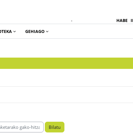
-
HABE
I
OTEKA
GEHIAGO
itzak