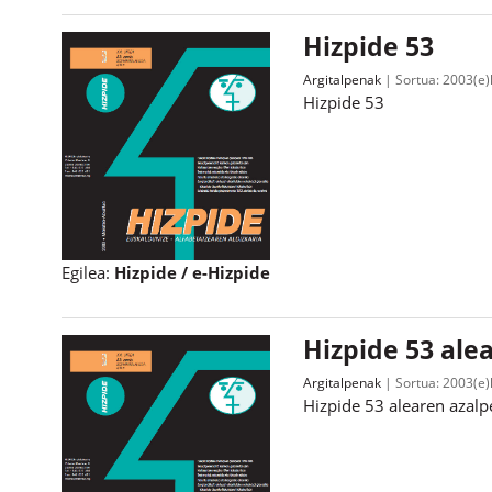
Hizpide 53
Argitalpenak
Sortua:
2003(e)
Hizpide 53
Egilea:
Hizpide / e-Hizpide
Hizpide 53 ale
Argitalpenak
Sortua:
2003(e)
Hizpide 53 alearen azal