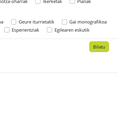
iotza-oharrak
Ikerketak
Planak
oa
Geure iturrietatik
Gai monografikoa
Esperientziak
Egilearen eskutik