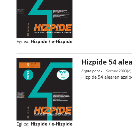
Egilea:
Hizpide / e-Hizpide
Hizpide 54 ale
Argitalpenak
Sortua:
2003(e)
Hizpide 54 alearen azal
Egilea:
Hizpide / e-Hizpide