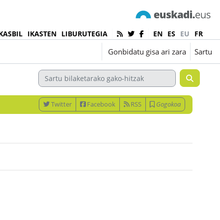
KASBIL
IKASTEN
LIBURUTEGIA
EN
ES
EU
FR
Euskara ‎(eu)‎
Gonbidatu gisa ari zara
Sartu
Twitter
Facebook
RSS
Gogokoa