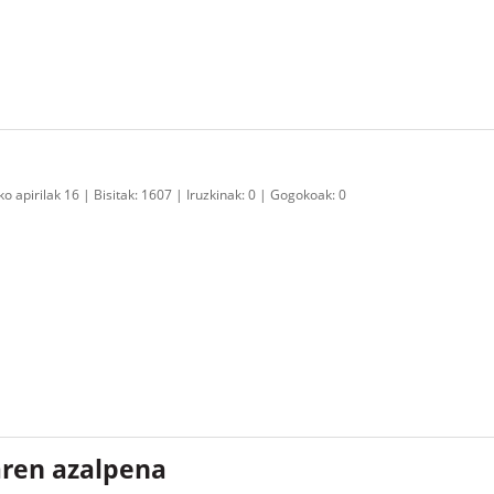
o apirilak 16
Bisitak:
1607
Iruzkinak:
0
Gogokoak:
0
aren azalpena