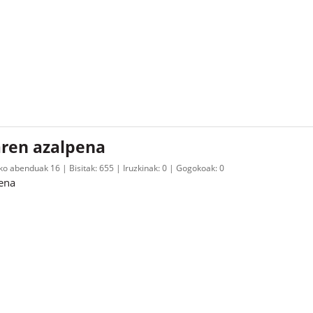
aren azalpena
ko abenduak 16
Bisitak:
655
Iruzkinak:
0
Gogokoak:
0
pena