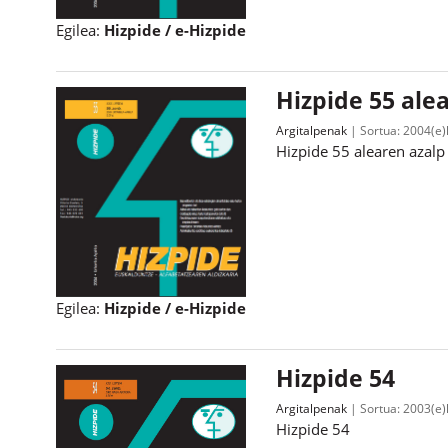
Egilea:
Hizpide / e-Hizpide
Hizpide 55 ale
Argitalpenak
Sortua:
2004(e)k
Hizpide 55 alearen azalp
Egilea:
Hizpide / e-Hizpide
Hizpide 54
Argitalpenak
Sortua:
2003(e)
Hizpide 54