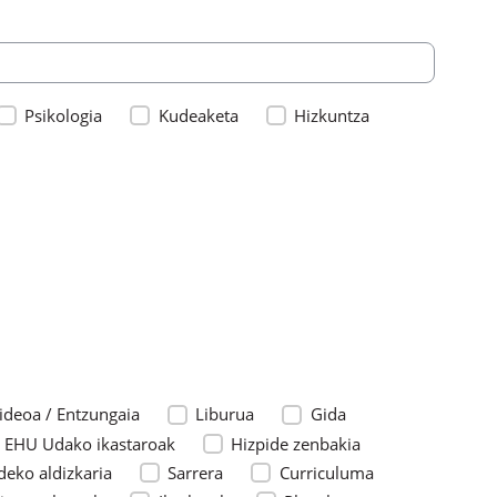
Psikologia
Kudeaketa
Hizkuntza
ideoa / Entzungaia
Liburua
Gida
 EHU Udako ikastaroak
Hizpide zenbakia
deko aldizkaria
Sarrera
Curriculuma