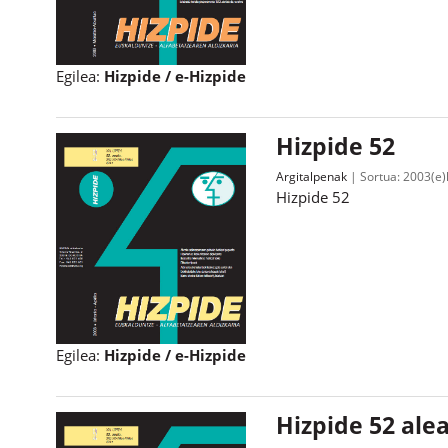
Egilea:
Hizpide / e-Hizpide
Hizpide 52
Argitalpenak
Sortua:
2003(e)k
Hizpide 52
Egilea:
Hizpide / e-Hizpide
Hizpide 52 ale