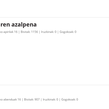
aren azalpena
o apirilak 16
Bisitak:
1156
Iruzkinak:
0
Gogokoak:
0
ko abenduak 16
Bisitak:
907
Iruzkinak:
0
Gogokoak:
0