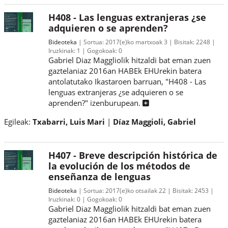
H408 - Las lenguas extranjeras ¿se
adquieren o se aprenden?
Bideoteka
Sortua:
2017(e)ko martxoak 3
Bisitak:
2248
Iruzkinak:
1
Gogokoak:
0
Gabriel Diaz Maggliolik hitzaldi bat eman zuen
gaztelaniaz 2016an HABEk EHUrekin batera
antolatutako Ikastaroen barruan, "H408 - Las
lenguas extranjeras ¿se adquieren o se
aprenden?" izenburupean.
Egileak:
Txabarri, Luis Mari
Díaz Maggioli, Gabriel
H407 - Breve descripción histórica de
la evolución de los métodos de
enseñanza de lenguas
Bideoteka
Sortua:
2017(e)ko otsailak 22
Bisitak:
2453
Iruzkinak:
0
Gogokoak:
0
Gabriel Diaz Maggliolik hitzaldi bat eman zuen
gaztelaniaz 2016an HABEk EHUrekin batera