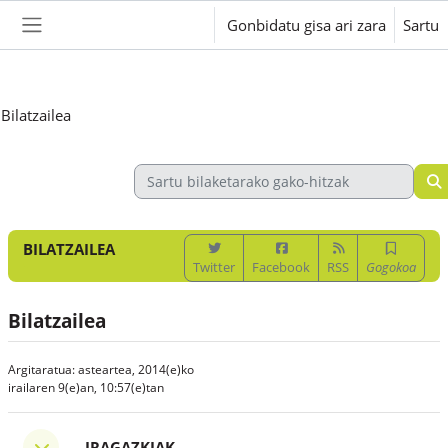
Joan eduki nagusira zuzenean
Gonbidatu gisa ari zara
Sartu
Alboko panela
Bilatzailea
BILATZAILEA
Twitter
Facebook
RSS
Gogokoa
Bilatzailea
Argitaratua: asteartea, 2014(e)ko
irailaren 9(e)an, 10:57(e)tan
Iragazkiak
IRAGAZKIAK