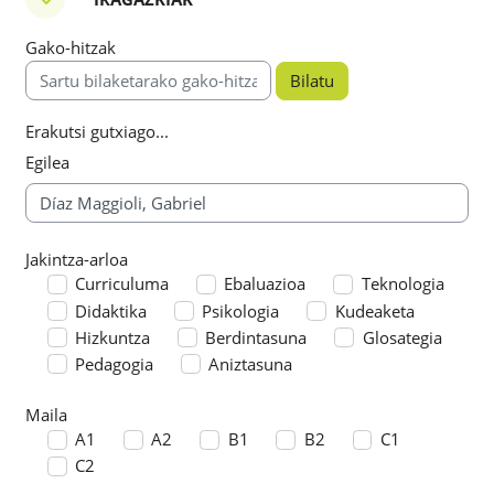
Iragazkiak
Gako-hitzak
Gako-hitzak
Erakutsi gutxiago...
Egilea
Jakintza-arloa
Jakintza-arloa
Curriculuma
Ebaluazioa
Teknologia
Didaktika
Psikologia
Kudeaketa
Hizkuntza
Berdintasuna
Glosategia
Pedagogia
Aniztasuna
Maila
Maila
A1
A2
B1
B2
C1
C2