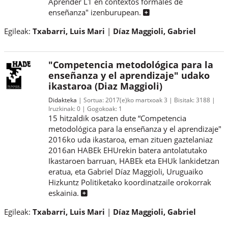
Aprender L1 en contextos formales de
enseñanza" izenburupean.
Egileak:
Txabarri, Luis Mari
Díaz Maggioli, Gabriel
"Competencia metodológica para la
enseñanza y el aprendizaje" udako
ikastaroa (Diaz Maggioli)
Didakteka
Sortua:
2017(e)ko martxoak 3
Bisitak:
3188
Iruzkinak:
0
Gogokoak:
1
15 hitzaldik osatzen dute “Competencia
metodológica para la enseñanza y el aprendizaje"
2016ko uda ikastaroa, eman zituen gaztelaniaz
2016an HABEk EHUrekin batera antolatutako
Ikastaroen barruan, HABEk eta EHUk lankidetzan
eratua, eta Gabriel Díaz Maggioli, Uruguaiko
Hizkuntz Politiketako koordinatzaile orokorrak
eskainia.
Egileak:
Txabarri, Luis Mari
Díaz Maggioli, Gabriel