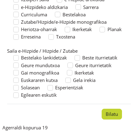
e-Hizpideko aldizkaria
Sarrera
Curriculuma
Bestelakoa
Zutabe/Hizpide/e-Hizpide monografikoa
Heriotza-oharrak
Ikerketak
Planak
Erreseina
Txostena
Saila e-Hizpide / Hizpide / Zutabe
Saila e-Hizpide / Hizpide / Zutabe
Bestelako lankidetzak
Beste iturrietatik
Geure mundutxoa
Geure iturrietatik
Gai monografikoa
Ikerketak
Euskararen kutxa
Gela irekia
Solasean
Esperientziak
Egilearen eskutik
Agerraldi kopurua 19