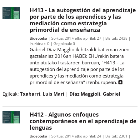
H413 - La autogestión del aprendizaje
por parte de los aprendices y las
mediación como estrategia
primordial de enseñanza
Bideoteka
Sortua:
2017(e)ko apirilak 27
Bisitak:
2438
Iruzkinak:
0
Gogokoak:
0
Gabriel Diaz Maggliolik hitzaldi bat eman zuen
gaztelaniaz 2016an HABEk EHUrekin batera
antolatutako Ikastaroen barruan, "H413 - La
autogestión del aprendizaje por parte de los
aprendices y las mediación como estrategia
primordial de enseñanza" izenburupean.
Egileak:
Txabarri, Luis Mari
Díaz Maggioli, Gabriel
H412 - Algunos enfoques
contemporáneos en el aprendizaje de
lenguas
Bideoteka
Sortua:
2017(e)ko apirilak 24
Bisitak:
2301