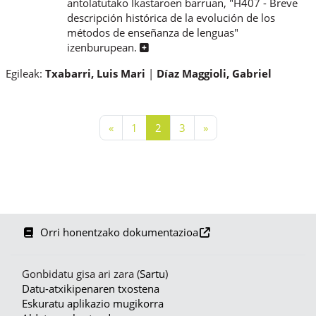
antolatutako Ikastaroen barruan, "H407 - Breve
descripción histórica de la evolución de los
métodos de enseñanza de lenguas"
izenburupean.
Egileak:
Txabarri, Luis Mari
Díaz Maggioli, Gabriel
Aurreko orria
1. orria
2. orria
3. orria
Hurrengo orria
«
1
2
3
»
Orri honentzako dokumentazioa
Gonbidatu gisa ari zara (
Sartu
)
Datu-atxikipenaren txostena
Eskuratu aplikazio mugikorra