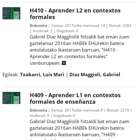
H410 - Aprender L2 en contextos
formales
Bideoteka
Sortua:
2017(e)ko martxoak 14
Bisitak:
2583
Iruzkinak:
2
Gogokoak:
0
Gabriel Diaz Maggliolik hitzaldi bat eman zuen
gaztelaniaz 2016an HABEk EHUrekin batera
antolatutako Ikastaroen barruan, "H410 -
Aprender L2 en contextos formales"
izenburupean.
Egileak:
Txabarri, Luis Mari
Díaz Maggioli, Gabriel
H409 - Aprender L1 en contextos
formales de enseñanza
Bideoteka
Sortua:
2017(e)ko martxoak 8
Bisitak:
2210
Iruzkinak:
0
Gogokoak:
0
Gabriel Diaz Maggliolik hitzaldi bat eman zuen
gaztelaniaz 2016an HABEk EHUrekin batera
antolatutako Ikastaroen barruan, "H409 -