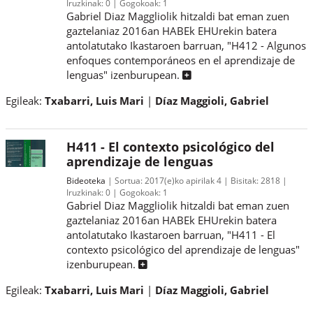
Iruzkinak:
0
Gogokoak:
1
Gabriel Diaz Maggliolik hitzaldi bat eman zuen
gaztelaniaz 2016an HABEk EHUrekin batera
antolatutako Ikastaroen barruan, "H412 - Algunos
enfoques contemporáneos en el aprendizaje de
lenguas" izenburupean.
Egileak:
Txabarri, Luis Mari
Díaz Maggioli, Gabriel
H411 - El contexto psicológico del
aprendizaje de lenguas
Bideoteka
Sortua:
2017(e)ko apirilak 4
Bisitak:
2818
Iruzkinak:
0
Gogokoak:
1
Gabriel Diaz Maggliolik hitzaldi bat eman zuen
gaztelaniaz 2016an HABEk EHUrekin batera
antolatutako Ikastaroen barruan, "H411 - El
contexto psicológico del aprendizaje de lenguas"
izenburupean.
Egileak:
Txabarri, Luis Mari
Díaz Maggioli, Gabriel