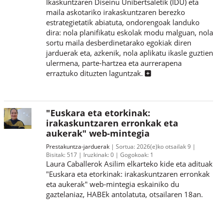
Ikaskuntzaren Diseinu Unibertsaletik (IDU) eta
maila askotariko irakaskuntzaren berezko
estrategietatik abiatuta, ondorengoak landuko
dira: nola planifikatu eskolak modu malguan, nola
sortu maila desberdinetarako egokiak diren
jarduerak eta, azkenik, nola aplikatu ikasle guztien
ulermena, parte-hartzea eta aurrerapena
erraztuko dituzten laguntzak.
"Euskara eta etorkinak:
irakaskuntzaren erronkak eta
aukerak" web-mintegia
Prestakuntza-jarduerak
Sortua:
2026(e)ko otsailak 9
Bisitak:
517
Iruzkinak:
0
Gogokoak:
1
Laura Caballerok Asilim elkarteko kide eta adituak
"Euskara eta etorkinak: irakaskuntzaren erronkak
eta aukerak" web-mintegia eskainiko du
gaztelaniaz, HABEk antolatuta, otsailaren 18an.