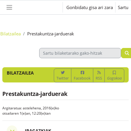
Joan eduki nagusira zuzenean
Gonbidatu gisa ari zara
Sartu
Alboko panela
Bilatzailea
Prestakuntza-jarduerak
BILATZAILEA
Twitter
Facebook
RSS
Gogokoa
Prestakuntza-jarduerak
Argitaratua: astelehena, 2016(e)ko
otsailaren 1(e)an, 12:20(e)tan
Iragazkiak
IRAGAZKIAK