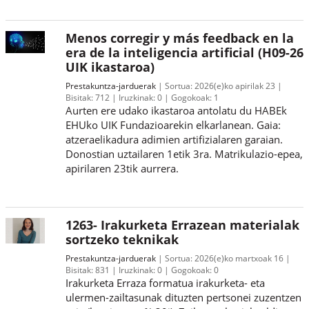
Menos corregir y más feedback en la
era de la inteligencia artificial (H09-26
UIK ikastaroa)
Prestakuntza-jarduerak
Sortua:
2026(e)ko apirilak 23
Bisitak:
712
Iruzkinak:
0
Gogokoak:
1
Aurten ere udako ikastaroa antolatu du HABEk
EHUko UIK Fundazioarekin elkarlanean. Gaia:
atzeraelikadura adimien artifizialaren garaian.
Donostian uztailaren 1etik 3ra. Matrikulazio-epea,
apirilaren 23tik aurrera.
1263- Irakurketa Errazean materialak
sortzeko teknikak
Prestakuntza-jarduerak
Sortua:
2026(e)ko martxoak 16
Bisitak:
831
Iruzkinak:
0
Gogokoak:
0
Irakurketa Erraza formatua irakurketa- eta
ulermen-zailtasunak dituzten pertsonei zuzentzen