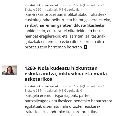
Prestakuntza-jarduerak
Sortua:
2026(e)ko martxoak 16
Bisitak:
620
Iruzkinak:
0
Gogokoak:
1
Ikas-irakas prozesuan inplikatutako irakasleek
euskaltegirako helburu eta helmugak erdiesteko,
zenbait harreman garatzen dituzte (ikasleekin,
lankideekin, euskara-teknikariekin eta beste
hainbat eragilerekin) eta, sarritan, zailtasunak,
gatazkak eta emozio ezberdinak sortzen dira
prozesu zein harreman horietan.
1260- Nola kudeatu hizkuntzen
eskola anitza, inklusiboa eta maila
askotarikoa
Prestakuntza-jarduerak
Sortua:
2026(e)ko martxoak 16
Bisitak:
684
Iruzkinak:
0
Gogokoak:
0
Ikasgela eremu irisgarriagoak, parte-
hartzaileagoak eta ikasleen benetako beharretara
egokituak diseinatu nahi dituzten euskara-
irakasleei zuzendutako ikastaro praktikoa.