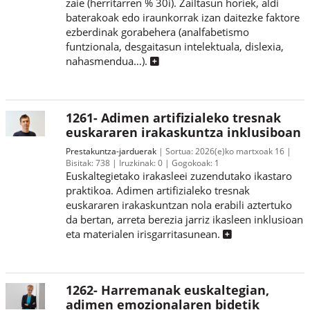
zaie (herritarren % 30i). Zailtasun horiek, aldi
baterakoak edo iraunkorrak izan daitezke faktore
ezberdinak gorabehera (analfabetismo
funtzionala, desgaitasun intelektuala, dislexia,
nahasmendua…).
1261- Adimen artifizialeko tresnak
euskararen irakaskuntza inklusiboan
Prestakuntza-jarduerak
Sortua:
2026(e)ko martxoak 16
Bisitak:
738
Iruzkinak:
0
Gogokoak:
1
Euskaltegietako irakasleei zuzendutako ikastaro
praktikoa. Adimen artifizialeko tresnak
euskararen irakaskuntzan nola erabili aztertuko
da bertan, arreta berezia jarriz ikasleen inklusioan
eta materialen irisgarritasunean.
1262- Harremanak euskaltegian,
adimen emozionalaren bidetik