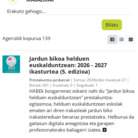
Iragazkiak
Erakutsi gehiago...
Agerraldi kopurua 139
Jardun bikoa helduen
euskalduntzean: 2026 - 2027
ikasturtea (5. edizioa)
Prestakuntza-jarduerak
Sortua:
2026(e)ko maiatzak 27
Bisitak:
431
Iruzkinak:
0
Gogokoak:
1
HABEk bosgarrenez eskaini nahi du "Jardun bikoa
helduen euskalduntzean" prestakuntza-
egitasmoa, helduen euskalduntzean eskolak
ematen ari diren irakasleak jardun biko
irakastereduan berariaz prestatzeko. Helburua da
gaitasun digitala areagotzea eta garapen
profesionalerako baliagarri izatea.