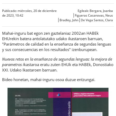
Publicado: miércoles, 20 de diciembre
Egileak:
Bergara, Joanba
de 2023, 10:42
Figueras Casanovas, Neus
Bradley, John
De Vega Santos, Clara
Mahai-inguru bat egon zen gaztelaniaz 2002an HABEk
EHUrekin batera antolatutako udako ikastaroen barruan,
"
Parámetros de calidad en la enseñanza de segundas lenguas
y sus consecuencias en los resultados"
izenburupean.
Nuevos retos en la enseñanza de segundas lenguas: la mejora de
parametros i
kastaroa eratu zuten EHUk eta HABEk, Donostiako
XXI. Udako Ikastaroen barruan.
Bideo honetan, mahai-inguru osoa duzue entzungai.