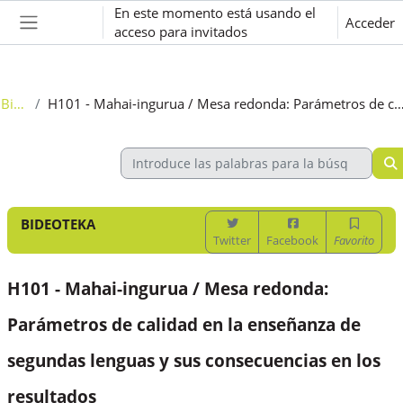
Salta al contenido principal
En este momento está usando el
Acceder
acceso para invitados
Panel lateral
Bideoteka
H101 - Mahai-ingurua / Mesa redonda: Parámetros de calidad en la enseñanza de segundas lenguas y sus consecuenci
BIDEOTEKA
Twitter
Facebook
Favorito
H101 - Mahai-ingurua / Mesa redonda:
Parámetros de calidad en la enseñanza de
segundas lenguas y sus consecuencias en los
resultados