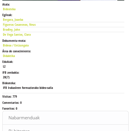
Atala:
Bideoteka
Egileak:
Bergara, Joanba
Figueras Casanovas, Neus
Bradley, John
De Vega Santos, Clara
Dokumentu-mota:
Bideoa / Entzungaia
Área de conocimiento:
Didaktika
Edukiak:
L2
IFB zenbakia:
28(7)
Bideoteka:
IFB Irakasleen formaziorako bideo-saila
Visitas:
779
Comentarios:
0
Favoritos:
0
Bloques
Nabarmenduak
Bi hitzetan