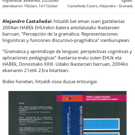
Argitaratua: asteartea, 2023(e)ko
Egilea:
abenduaren 19(e)an, 14:11(e)tan
Castañeda Castro, Alejandro - Granadak
Alejandro Castañeda
k hitzaldi bat eman zuen gaztelaniaz
2004an HABEk EHUrekin batera antolatutako Ikastaroen
barruan, "Percepción de la gramática. Representaciones
lingüísticas y funciones discursivo-pragmática" izenburupean.
"Gramatica y aprendizaje de lenguas: perspectivas cognitivas y
aplicaciones pedagogicas" ikastaroa eratu zuten EHUk eta
HABEk, Donostiako XXIII. Udako Ikastaroen barruan, 2004ko
ekainaren 21etik 23ra bitartean.
Bideo honetan, hitzaldi osoa duzue entzungai.