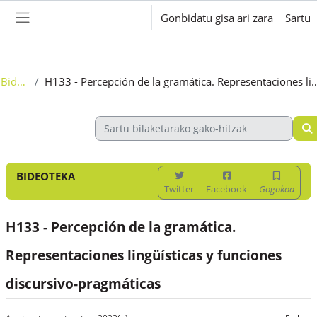
Joan eduki nagusira zuzenean
Gonbidatu gisa ari zara
Sartu
Alboko panela
Bideoteka
H133 - Percepción de la gramática. Representaciones lingüísticas y 
BIDEOTEKA
Twitter
Facebook
Gogokoa
H133 - Percepción de la gramática.
Representaciones lingüísticas y funciones
discursivo-pragmáticas