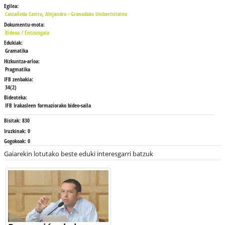
Egilea:
Castañeda Castro, Alejandro - Granadako Unibertsitatea
Dokumentu-mota:
Bideoa / Entzungaia
Edukiak:
Gramatika
Hizkuntza-arloa:
Pragmatika
IFB zenbakia:
34(2)
Bideoteka:
IFB Irakasleen formaziorako bideo-saila
Bisitak:
830
Iruzkinak:
0
Gogokoak:
0
Gaiarekin lotutako beste eduki interesgarri batzuk