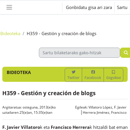
Joan eduki nagusira zuzenean
Gonbidatu gisa ari zara
Sartu
Alboko panela
Bideoteka
H359 - Gestión y creación de blogs
BIDEOTEKA
Twitter
Facebook
Gogokoa
H359 - Gestión y creación de blogs
Argitaratua: osteguna, 2013(e)ko
Egileak:
Villatoro López, F. Javier
uztailaren 25(e)an, 15:35(e)tan
Herrera Jiménez, Francisco
F. Javier Villatoro
k eta
Francisco Herrera
k hitzaldi bat eman