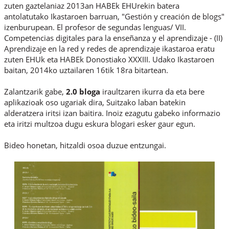
zuten gaztelaniaz 2013an HABEk EHUrekin batera
antolatutako Ikastaroen barruan, "Gestión y creación de blogs"
izenburupean. El profesor de segundas lenguas/ VII.
Competencias digitales para la enseñanza y el aprendizaje - (II)
Aprendizaje en la red y redes de aprendizaje ikastaroa eratu
zuten EHUk eta HABEk Donostiako XXXIII. Udako Ikastaroen
baitan, 2014ko uztailaren 16tik 18ra bitartean.
Zalantzarik gabe,
2.0
bloga
iraultzaren ikurra da eta bere
aplikazioak oso ugariak dira, Suitzako laban batekin
alderatzera iritsi izan baitira. Inoiz ezagutu gabeko informazio
eta iritzi multzoa dugu eskura blogari esker gaur egun.
Bideo honetan, hitzaldi osoa duzue entzungai.