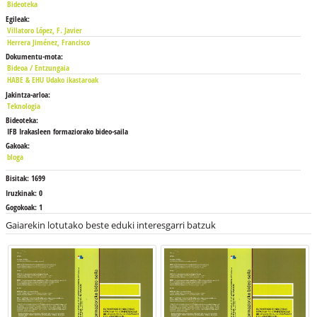
Bideoteka
Egileak:
Villatoro López, F. Javier
Herrera Jiménez, Francisco
Dokumentu-mota:
Bideoa / Entzungaia
HABE & EHU Udako ikastaroak
Jakintza-arloa:
Teknologia
Bideoteka:
IFB Irakasleen formaziorako bideo-saila
Gakoak:
bloga
Bisitak:
1699
Iruzkinak:
0
Gogokoak:
1
Gaiarekin lotutako beste eduki interesgarri batzuk