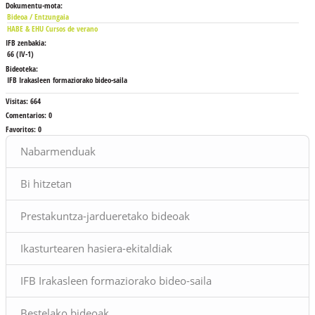
Dokumentu-mota:
Bideoa / Entzungaia
HABE & EHU Cursos de verano
IFB zenbakia:
66 (IV-1)
Bideoteka:
IFB Irakasleen formaziorako bideo-saila
Visitas:
664
Comentarios:
0
Favoritos:
0
Bloques
Nabarmenduak
Bi hitzetan
Prestakuntza-jardueretako bideoak
Ikasturtearen hasiera-ekitaldiak
IFB Irakasleen formaziorako bideo-saila
Bestelako bideoak