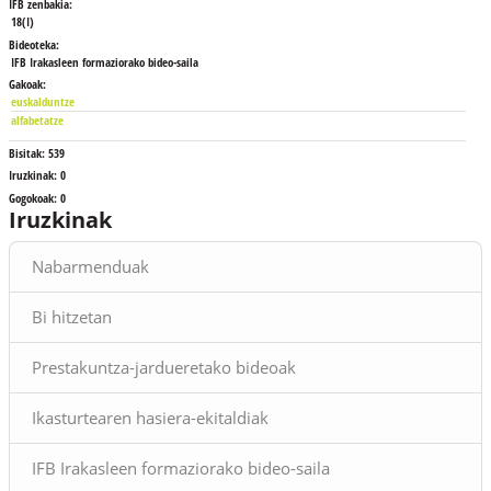
IFB zenbakia:
18(I)
Bideoteka:
IFB Irakasleen formaziorako bideo-saila
Gakoak:
euskalduntze
alfabetatze
Bisitak:
539
Iruzkinak:
0
Gogokoak:
0
Iruzkinak
Blokeak
Nabarmenduak
Bi hitzetan
Prestakuntza-jardueretako bideoak
Ikasturtearen hasiera-ekitaldiak
IFB Irakasleen formaziorako bideo-saila