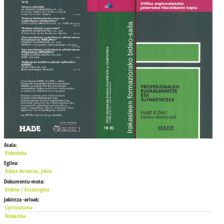
Atala:
Bideoteka
Egilea:
Azkue Arrastoa, Jokin
Dokumentu-mota:
Bideoa / Entzungaia
Jakintza -arloak:
Curriculuma
Didaktika