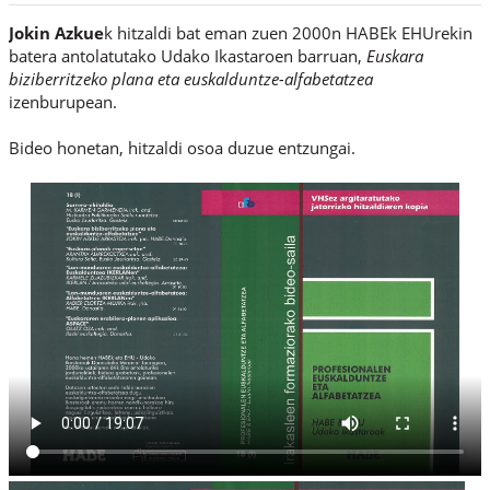
Jokin Azkue
k hitzaldi bat eman zuen 2000n HABEk EHUrekin
batera antolatutako Udako Ikastaroen barruan,
Euskara
biziberritzeko plana eta euskalduntze-alfabetatzea
izenburupean.
Bideo honetan, hitzaldi osoa duzue entzungai.