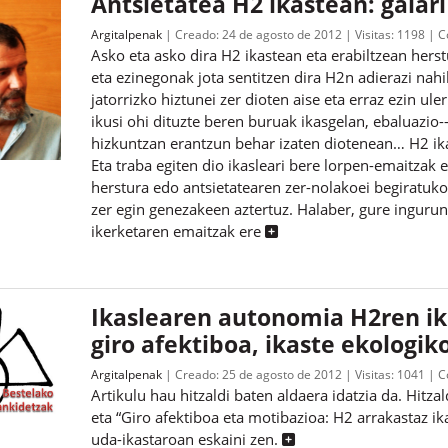
Antsietatea H2 ikastean: gaiari
Argitalpenak
Creado:
24 de agosto de 2012
Visitas:
1198
C
Asko eta asko dira H2 ikastean eta erabiltzean hers
eta ezinegonak jota sentitzen dira H2n adierazi nah
jatorrizko hiztunei zer dioten aise eta erraz ezin ul
ikusi ohi dituzte beren buruak ikasgelan, ebaluazio-
hizkuntzan erantzun behar izaten diotenean… H2 ikas
Eta traba egiten dio ikasleari bere lorpen-emaitzak 
herstura edo antsietatearen zer-nolakoei begiratuko
zer egin genezakeen aztertuz. Halaber, gure inguru
ikerketaren emaitzak ere
Ikaslearen autonomia H2ren ik
giro afektiboa, ikaste ekologik
Argitalpenak
Creado:
25 de agosto de 2012
Visitas:
1041
C
Artikulu hau hitzaldi baten aldaera idatzia da. Hitz
eta “Giro afektiboa eta motibazioa: H2 arrakastaz ik
uda-ikastaroan eskaini zen.