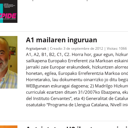
A1 mailaren inguruan
Argitalpenak
Creado:
3 de septiembre de 2012
Visitas:
1066
A1, A2, B1, B2, C1, C2. Horra hor, gaur egun, hizku
sailkapena Europako Erreferent zia Markoan eskain
jarraiki zaie Europar erakundeek, hizkuntzen alorrea
honetan, egilea, Europako Erreferentzia Markoa ond
Horretarako, lau dokumentu oinarrizko jo ditu begiz
WEBgunean eskuragai dagoena; 2) Madrilgo Hizkuntz
curriculak ezartzen dituen 31/2007ko Ebazpena, ekai
del Instituto Cervantes”, eta 4) Generalitat de Catalu
osatutako “Programa de Llengua Catalana, Nivell inic