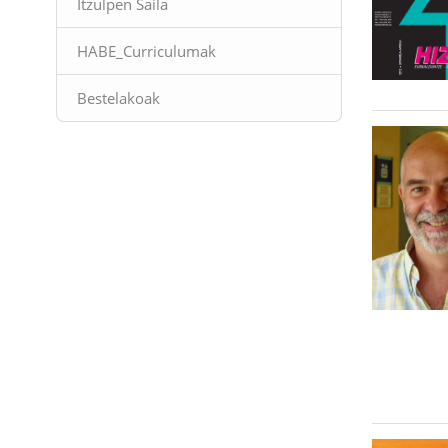
Itzulpen Saila
HABE_Curriculumak
Bestelakoak