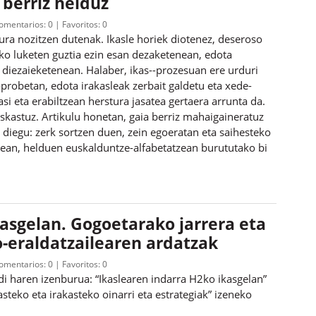
 berriz helduz
omentarios:
0
Favoritos:
0
tura nozitzen dutenak. Ikasle horiek diotenez, deseroso
iko luketen guztia ezin esan dezaketenean, edota
er diezaieketenean. Halaber, ikas--prozesuan ere urduri
-probetan, edota irakasleak zerbait galdetu eta xede-
i eta erabiltzean herstura jasatea gertaera arrunta da.
eskastuz. Artikulu honetan, gaia berriz mahaigaineratuz
 diegu: zerk sortzen duen, zein egoeratan eta saihesteko
nean, helduen euskalduntze-alfabetatzean burututako bi
asgelan. Gogoetarako jarrera eta
o-eraldatzailearen ardatzak
omentarios:
0
Favoritos:
0
aldi haren izenburua: “Ikaslearen indarra H2ko ikasgelan”
asteko eta irakasteko oinarri eta estrategiak” izeneko