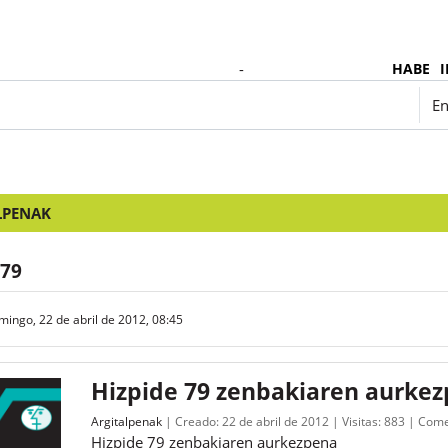
-
HABE
I
Español - Internacional ‎(es)‎
En
LPENAK
 79
mingo, 22 de abril de 2012, 08:45
Hizpide 79 zenbakiaren aurke
Argitalpenak
Creado:
22 de abril de 2012
Visitas:
883
Come
Hizpide 79 zenbakiaren aurkezpena