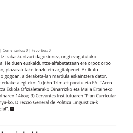
Comentarios:
0
Favoritos:
0
ntz irakaskuntzari dagokionez, ongi ezagututako
ia. Helduen euskalduntze-alfabetatzean ere orpoz orpo
n, plazaratutako idazki eta argitalpenei. Artikulu
o gogoan, alderaketa-lan mardula eskaintzera dator.
 erkaketa egiteko: 1) John Trim-ek paratu eta EALTAren
a Eskola Ofizialetarako Oinarrizko eta Maila Ertaineko
naren 14koa; 3) Cervantes Institutuaren “Plan Curricular
nya-ko, Direcció General de Política Lingüística-k
ial”.