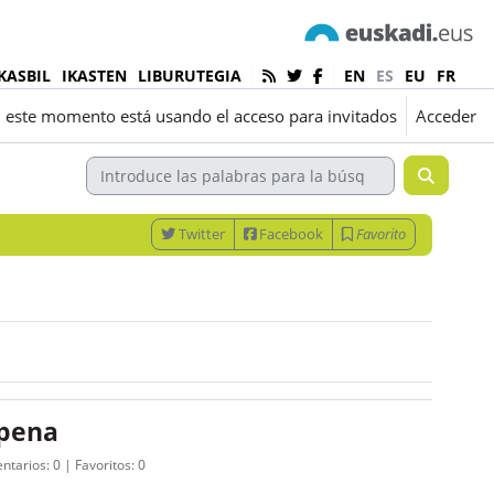
KASBIL
IKASTEN
LIBURUTEGIA
EN
ES
EU
FR
 este momento está usando el acceso para invitados
Acceder
Twitter
Facebook
Favorito
zpena
ntarios:
0
Favoritos:
0