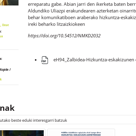
erreparatu gabe. Abian jarri den ikerketa baten be
Aldundiko Uliazpi erakundearen azterketan oinarrit
behar komunikatiboen araberako hizkuntza-eskakiz
ireki beharko litzaizkiokeen
i, Uxue
:
https://doi.org/10.54512/NMKD2032
ua
a:
eH94_Zalbidea-Hizkuntza-eskakizunen e
Hizpide /
ik
inak
tutako beste eduki interesgarri batzuk