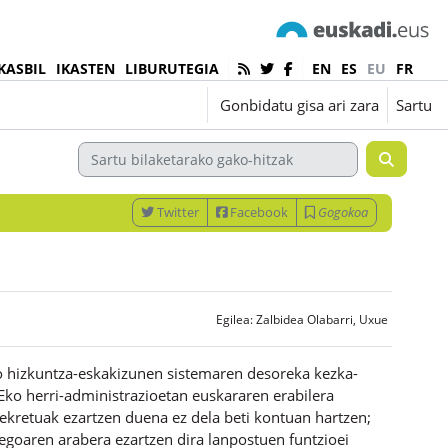
KASBIL
IKASTEN
LIBURUTEGIA
EN
ES
EU
FR
Euskara ‎(eu)‎
Gonbidatu gisa ari zara
Sartu
Twitter
Facebook
Gogokoa
Egilea:
Zalbidea Olabarri, Uxue
o hizkuntza-eskakizunen sistemaren desoreka kezka-
AEko herri-administrazioetan euskararen erabilera
kretuak ezartzen duena ez dela beti kontuan hartzen;
degoaren arabera ezartzen dira lanpostuen funtzioei