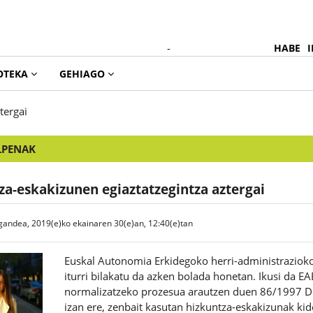
-
HABE
I
OTEKA
GEHIAGO
tergai
LPENAK
za-eskakizunen egiaztatzegintza aztergai
igandea, 2019(e)ko ekainaren 30(e)an, 12:40(e)tan
Euskal Autonomia Erkidegoko herri-administraziok
iturri bilakatu da azken bolada honetan. Ikusi da E
normalizatzeko prozesua arautzen duen 86/1997 De
izan ere, zenbait kasutan hizkuntza-eskakizunak ki