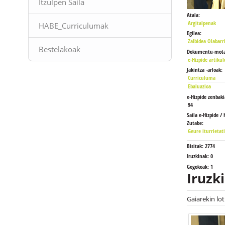
Itzulpen Saila
Atala:
Argitalpenak
HABE_Curriculumak
Egilea:
Zalbidea Olabarr
Bestelakoak
Dokumentu-mota
e-Hizpide artikul
Jakintza -arloak:
Curriculuma
Ebaluazioa
e-Hizpide zenbaki
94
Saila e-Hizpide / 
Zutabe:
Geure iturrietat
Bisitak:
2774
Iruzkinak:
0
Gogokoak:
1
Iruzk
Gaiarekin lo