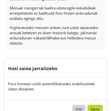
Mezuak iraingarriak badira edota egile-eskubideak
errespetatzen ez badituzte foro honen arduradunak
ezabatu egingo ditu.
Argitaratutako mezuen artean zure ustez aipatutako
arauak betetzen ez duen mezurik balego, jakinarazi
arduradunari irakasbil@habe.eus helbidera mezua
idatzita.
Hasi saioa jarraitzeko
Foro honetan soilik autentifikatutako erabiltzaileek
idatzi dezakete.
Utzi
Sartu