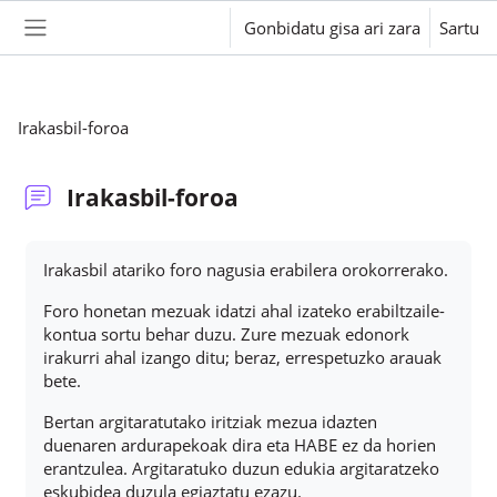
Joan eduki nagusira zuzenean
Gonbidatu gisa ari zara
Sartu
Alboko panela
Irakasbil-foroa
Irakasbil-foroa
Osaketaren baldintzak
Irakasbil atariko foro nagusia erabilera orokorrerako.
Foro honetan mezuak idatzi ahal izateko erabiltzaile-
kontua sortu behar duzu. Zure mezuak edonork
irakurri ahal izango ditu; beraz, errespetuzko arauak
bete.
Bertan argitaratutako iritziak mezua idazten
duenaren ardurapekoak dira eta HABE ez da horien
erantzulea. Argitaratuko duzun edukia argitaratzeko
eskubidea duzula egiaztatu ezazu.