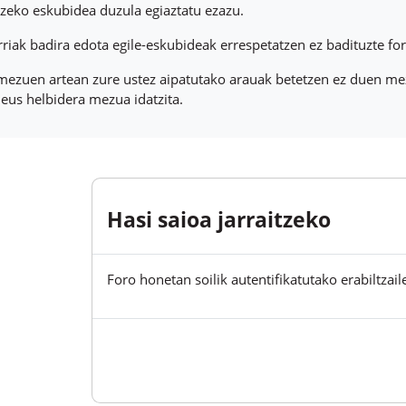
tzeko eskubidea duzula egiaztatu ezazu.
riak badira edota egile-eskubideak errespetatzen ez badituzte f
mezuen artean zure ustez aipatutako arauak betetzen ez duen mez
eus helbidera mezua idatzita.
Hasi saioa jarraitzeko
Foro honetan soilik autentifikatutako erabiltzail