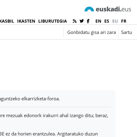
KASBIL
IKASTEN
LIBURUTEGIA
EN
ES
EU
FR
Euskara ‎(eu)‎
Gonbidatu gisa ari zara
Sartu
aguntzeko elkarrizketa-foroa.
re mezuak edonork irakurri ahal izango ditu; beraz,
BE ez da horien erantzulea. Argitaratuko duzun