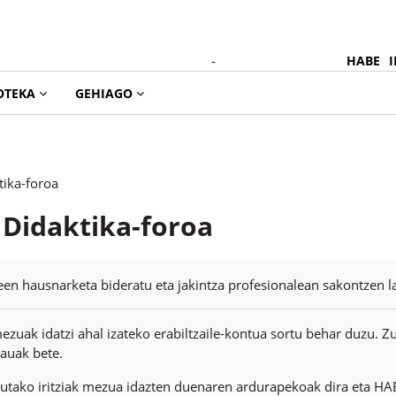
-
HABE
I
OTEKA
GEHIAGO
tika-foroa
Didaktika-foroa
dintzak
een hausnarketa bideratu eta jakintza profesionalean sakontzen l
zuak idatzi ahal izateko erabiltzaile-kontua sortu behar duzu. Zu
auak bete.
tutako iritziak mezua idazten duenaren ardurapekoak dira eta HA