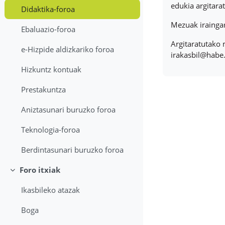
edukia argitara
Didaktika-foroa
Mezuak iraingar
Ebaluazio-foroa
Argitaratutako 
e-Hizpide aldizkariko foroa
irakasbil@habe.
Hizkuntz kontuak
Prestakuntza
Aniztasunari buruzko foroa
Teknologia-foroa
Berdintasunari buruzko foroa
Foro itxiak
Tolestu
Ikasbileko atazak
Boga