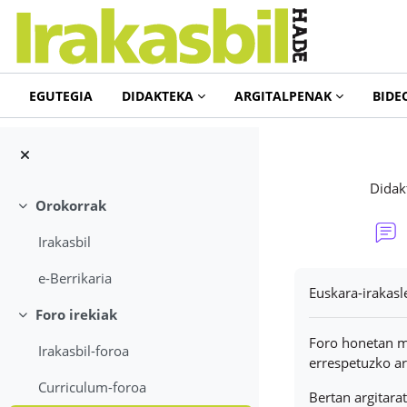
Joan eduki nagusira zuzenean
EGUTEGIA
DIDAKTEKA
ARGITALPENAK
BIDE
Didak
Orokorrak
Tolestu
Irakasbil
Osaketaren bal
e-Berrikaria
Euskara-irakasl
Foro irekiak
Tolestu
Foro honetan me
Irakasbil-foroa
errespetuzko ar
Curriculum-foroa
Bertan argitara