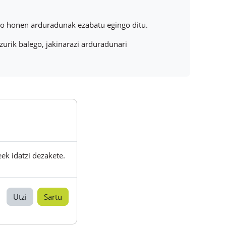
oro honen arduradunak ezabatu egingo ditu.
urik balego, jakinarazi arduradunari
eek idatzi dezakete.
Utzi
Sartu