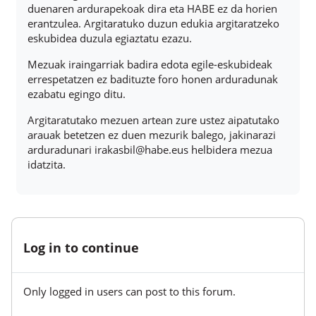
duenaren ardurapekoak dira eta HABE ez da horien
erantzulea. Argitaratuko duzun edukia argitaratzeko
eskubidea duzula egiaztatu ezazu.
Mezuak iraingarriak badira edota egile-eskubideak
errespetatzen ez badituzte foro honen arduradunak
ezabatu egingo ditu.
Argitaratutako mezuen artean zure ustez aipatutako
arauak betetzen ez duen mezurik balego, jakinarazi
arduradunari irakasbil@habe.eus helbidera mezua
idatzita.
Log in to continue
Only logged in users can post to this forum.