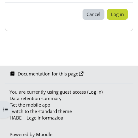
Cancel
Log in
Documentation for this page
You are currently using guest access (
Log in
)
Data retention summary
Get the mobile app
Open course index
Switch to the standard theme
HABE
|
Lege informazioa
Powered by
Moodle