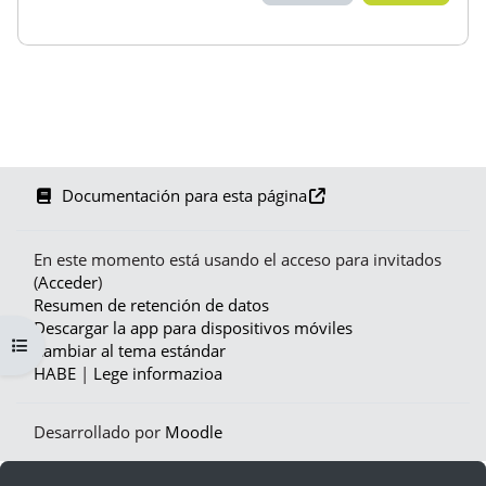
Documentación para esta página
En este momento está usando el acceso para invitados
(
Acceder
)
Resumen de retención de datos
Descargar la app para dispositivos móviles
Abrir índice del curso
Cambiar al tema estándar
HABE
|
Lege informazioa
Desarrollado por
Moodle