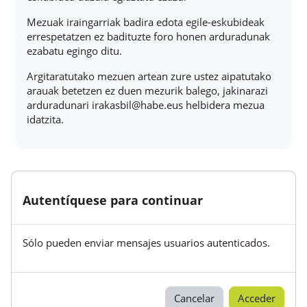
Mezuak iraingarriak badira edota egile-eskubideak
errespetatzen ez badituzte foro honen arduradunak
ezabatu egingo ditu.
Argitaratutako mezuen artean zure ustez aipatutako
arauak betetzen ez duen mezurik balego, jakinarazi
arduradunari irakasbil@habe.eus helbidera mezua
idatzita.
Autentíquese para continuar
Sólo pueden enviar mensajes usuarios autenticados.
Cancelar
Acceder