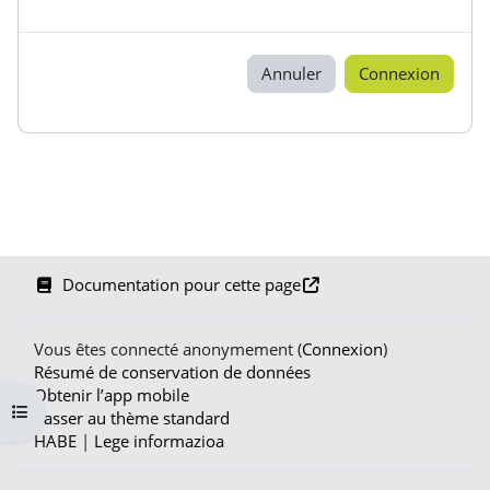
Annuler
Connexion
Documentation pour cette page
Vous êtes connecté anonymement (
Connexion
)
Résumé de conservation de données
Obtenir l’app mobile
Ouvrir l’index du cours
Passer au thème standard
HABE
|
Lege informazioa