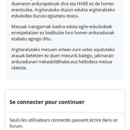
duenaren ardurapekoak dira eta HABE ez da horien
erantzulea. Argitaratuko duzun edukia argitaratzeko
eskubidea duzula egiaztatu ezazu.
Mezuak iraingarriak badira edota egile-eskubideak
errespetatzen ez badituzte foro honen arduradunak
ezabatu egingo ditu.
Argitaratutako mezuen artean zure ustez aipatutako
arauak betetzen ez duen mezurik balego, jakinarazi
arduradunari irakasbil@habe.eus helbidera mezua
idatzita.
Se connecter pour continuer
Seuls les utilisateurs connectés peuvent écrire dans ce
forum.