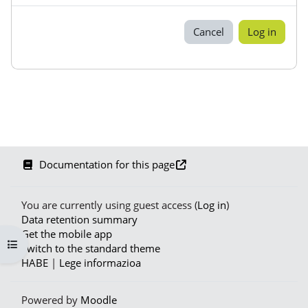
Cancel
Log in
Documentation for this page
You are currently using guest access (
Log in
)
Data retention summary
Get the mobile app
Open course index
Switch to the standard theme
HABE
|
Lege informazioa
Powered by
Moodle