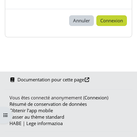
Annuler
Connexion
Documentation pour cette page
Vous êtes connecté anonymement (
Connexion
)
Résumé de conservation de données
Obtenir l’app mobile
Ouvrir l’index du cours
Passer au thème standard
HABE
|
Lege informazioa