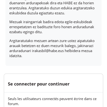
duenaren ardurapekoak dira eta HABE ez da horien
erantzulea. Argitaratuko duzun edukia argitaratzeko
eskubidea duzula egiaztatu ezazu.
Mezuak iraingarriak badira edota egile-eskubideak
errespetatzen ez badituzte foro honen arduradunak
ezabatu egingo ditu.
Argitaratutako mezuen artean zure ustez aipatutako
arauak betetzen ez duen mezurik balego, jakinarazi
arduradunari irakasbil@habe.eus helbidera mezua
idatzita.
Se connecter pour continuer
Seuls les utilisateurs connectés peuvent écrire dans ce
forum.