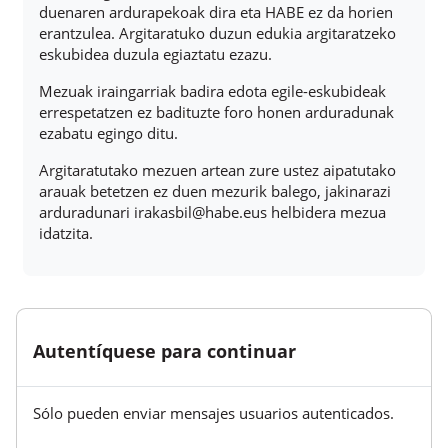
duenaren ardurapekoak dira eta HABE ez da horien
erantzulea. Argitaratuko duzun edukia argitaratzeko
eskubidea duzula egiaztatu ezazu.
Mezuak iraingarriak badira edota egile-eskubideak
errespetatzen ez badituzte foro honen arduradunak
ezabatu egingo ditu.
Argitaratutako mezuen artean zure ustez aipatutako
arauak betetzen ez duen mezurik balego, jakinarazi
arduradunari irakasbil@habe.eus helbidera mezua
idatzita.
Autentíquese para continuar
Sólo pueden enviar mensajes usuarios autenticados.