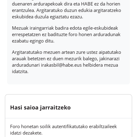
duenaren ardurapekoak dira eta HABE ez da horien
erantzulea. Argitaratuko duzun edukia argitaratzeko
eskubidea duzula egiaztatu ezazu.
Mezuak iraingarriak badira edota egile-eskubideak
errespetatzen ez badituzte foro honen arduradunak
ezabatu egingo ditu.
Argitaratutako mezuen artean zure ustez aipatutako
arauak betetzen ez duen mezurik balego, jakinarazi
arduradunari irakasbil@habe.eus helbidera mezua
idatzita.
Hasi saioa jarraitzeko
Foro honetan soilik autentifikatutako erabiltzaileek
idatzi dezakete.