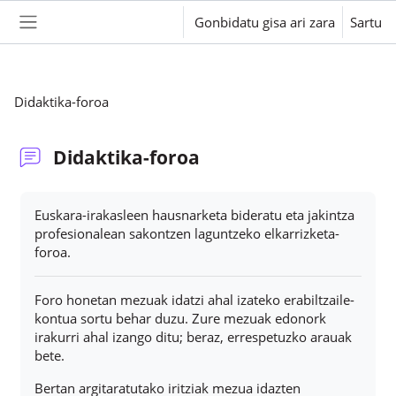
Joan eduki nagusira zuzenean
Gonbidatu gisa ari zara
Sartu
Alboko panela
Didaktika-foroa
Didaktika-foroa
Osaketaren baldintzak
Euskara-irakasleen hausnarketa bideratu eta jakintza
profesionalean sakontzen laguntzeko elkarrizketa-
foroa.
Foro honetan mezuak idatzi ahal izateko erabiltzaile-
kontua sortu behar duzu. Zure mezuak edonork
irakurri ahal izango ditu; beraz, errespetuzko arauak
bete.
Bertan argitaratutako iritziak mezua idazten