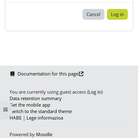
Cancel
Log in
Documentation for this page
You are currently using guest access (
Log in
)
Data retention summary
Get the mobile app
Open course index
Switch to the standard theme
HABE
|
Lege informazioa
Powered by
Moodle