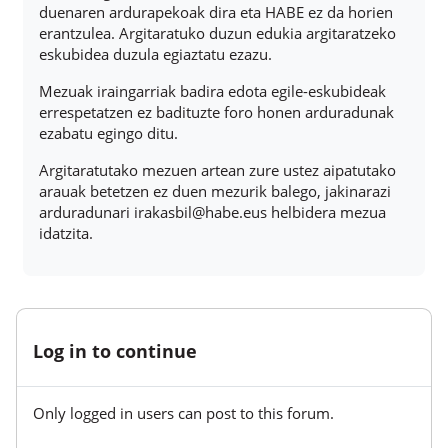
duenaren ardurapekoak dira eta HABE ez da horien
erantzulea. Argitaratuko duzun edukia argitaratzeko
eskubidea duzula egiaztatu ezazu.
Mezuak iraingarriak badira edota egile-eskubideak
errespetatzen ez badituzte foro honen arduradunak
ezabatu egingo ditu.
Argitaratutako mezuen artean zure ustez aipatutako
arauak betetzen ez duen mezurik balego, jakinarazi
arduradunari irakasbil@habe.eus helbidera mezua
idatzita.
Log in to continue
Only logged in users can post to this forum.