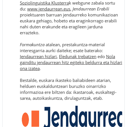
Soziolinguistika Klusterra
k webgune zabala sortu
du:
www.jendaurrean.eus
,
Jendaurrean Erabili
proiektuaren barruan jendaurreko komunikazioan
euskara gehiago, hobeto eta eraginkorrago erabili
nahi duten erakunde eta eragileen jarduna
errazteko.
Formakuntza
atalean, prestakuntza-material
interesgarria aurki daiteke; esate baterako:
Jendaurrean hizlari
,
Eledunak trebatzen
edo
Nola
gainditu jendaurrean hitz egiteko beldurra eta hizlari
ona izatea
.
Bestalde, euskara ikasteko baliabideen atarian,
helduen euskalduntzeari buruzko oinarrizko
informazioa ere biltzen da: ikastaroak, euskaltegi-
sarea, autoikaskuntza, dirulaguntzak, etab.