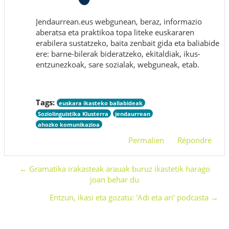
Jendaurrean.eus webgunean, beraz, informazio
aberatsa eta praktikoa topa liteke euskararen
erabilera sustatzeko, baita zenbait gida eta baliabide
ere: barne-bilerak bideratzeko, ekitaldiak, ikus-
entzunezkoak, sare sozialak, webguneak, etab.
Tags:
euskara ikasteko baliabideak
Soziolinguistika Klusterra
jendaurrean
ahozko komunikazioa
Permalien
Répondre
← Gramatika irakasteak arauak buruz ikastetik harago
joan behar du
Entzun, ikasi eta gozatu: 'Adi eta ari' podcasta →