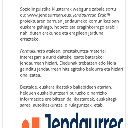
Soziolinguistika Klusterra
k webgune zabala sortu
du:
www.jendaurrean.eus
,
Jendaurrean Erabili
proiektuaren barruan jendaurreko komunikazioan
euskara gehiago, hobeto eta eraginkorrago erabili
nahi duten erakunde eta eragileen jarduna
errazteko.
Formakuntza
atalean, prestakuntza-material
interesgarria aurki daiteke; esate baterako:
Jendaurrean hizlari
,
Eledunak trebatzen
edo
Nola
gainditu jendaurrean hitz egiteko beldurra eta hizlari
ona izatea
.
Bestalde, euskara ikasteko baliabideen atarian,
helduen euskalduntzeari buruzko oinarrizko
informazioa ere biltzen da: ikastaroak, euskaltegi-
sarea, autoikaskuntza, dirulaguntzak, etab.