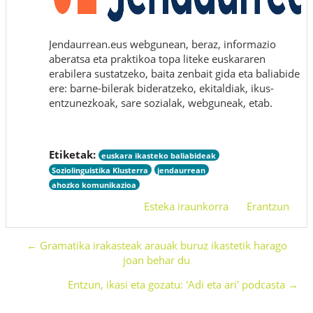
Jendaurrean.eus webgunean, beraz, informazio
aberatsa eta praktikoa topa liteke euskararen
erabilera sustatzeko, baita zenbait gida eta baliabide
ere: barne-bilerak bideratzeko, ekitaldiak, ikus-
entzunezkoak, sare sozialak, webguneak, etab.
Etiketak:
euskara ikasteko baliabideak
Soziolinguistika Klusterra
jendaurrean
ahozko komunikazioa
Esteka iraunkorra
Erantzun
← Gramatika irakasteak arauak buruz ikastetik harago
joan behar du
Entzun, ikasi eta gozatu: 'Adi eta ari' podcasta →