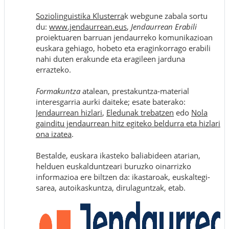
Soziolinguistika Klusterra
k webgune zabala sortu
du:
www.jendaurrean.eus
,
Jendaurrean Erabili
proiektuaren barruan jendaurreko komunikazioan
euskara gehiago, hobeto eta eraginkorrago erabili
nahi duten erakunde eta eragileen jarduna
errazteko.
Formakuntza
atalean, prestakuntza-material
interesgarria aurki daiteke; esate baterako:
Jendaurrean hizlari
,
Eledunak trebatzen
edo
Nola
gainditu jendaurrean hitz egiteko beldurra eta hizlari
ona izatea
.
Bestalde, euskara ikasteko baliabideen atarian,
helduen euskalduntzeari buruzko oinarrizko
informazioa ere biltzen da: ikastaroak, euskaltegi-
sarea, autoikaskuntza, dirulaguntzak, etab.