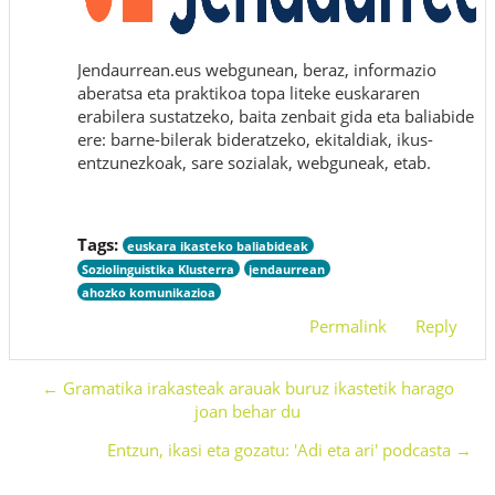
Jendaurrean.eus webgunean, beraz, informazio
aberatsa eta praktikoa topa liteke euskararen
erabilera sustatzeko, baita zenbait gida eta baliabide
ere: barne-bilerak bideratzeko, ekitaldiak, ikus-
entzunezkoak, sare sozialak, webguneak, etab.
Tags:
euskara ikasteko baliabideak
Soziolinguistika Klusterra
jendaurrean
ahozko komunikazioa
Permalink
Reply
← Gramatika irakasteak arauak buruz ikastetik harago
joan behar du
Entzun, ikasi eta gozatu: 'Adi eta ari' podcasta →