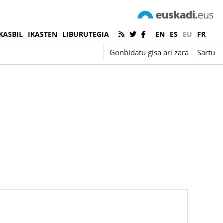
KASBIL
IKASTEN
LIBURUTEGIA
EN
ES
EU
FR
Euskara ‎(eu)‎
Gonbidatu gisa ari zara
Sartu