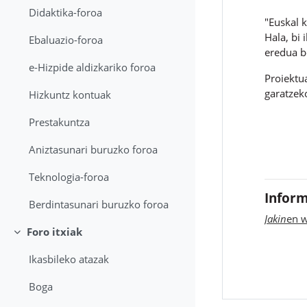
Didaktika-foroa
"Euskal 
Hala, bi 
Ebaluazio-foroa
eredua b
e-Hizpide aldizkariko foroa
Proiektua
garatzek
Hizkuntz kontuak
Prestakuntza
Aniztasunari buruzko foroa
Teknologia-foroa
Inform
Berdintasunari buruzko foroa
Jakin
en 
Foro itxiak
Tolestu
Ikasbileko atazak
Boga