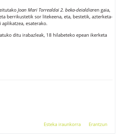
deitutako
J
oan Mari Torrealdai 2. beka-deialdia
ren gaia,
ta berrikustetik sor litekeena, eta, bestetik, azterketa-
i aplikatzea, esaterako.
atuko ditu irabazleak, 18 hilabeteko epean ikerketa
Esteka iraunkorra
Erantzun