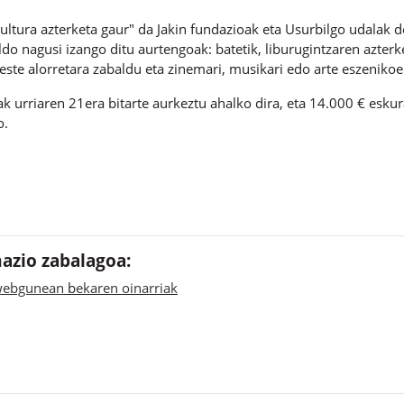
kultura azterketa gaur" da Jakin fundazioak eta Usurbilgo udalak 
ildo nagusi izango ditu aurtengoak: batetik, liburugintzaren azterke
este alorretara zabaldu eta zinemari, musikari edo arte eszenikoe
k urriaren 21era bitarte aurkeztu ahalko dira, eta 14.000 € eskur
o.
azio zabalagoa:
webgunean
b
ekaren oinarriak