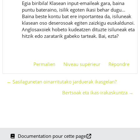
Egia biribila! Klasean input-emaileak gara, baina
puntu bateraino, isilik egoten ikasi behar dugu...
Baina beste kontu bat ere inportantea da, isiluneak
klasean oso deserosoak egiten zaizkigu euskaldunoi.
Anglosaxoiek hobeto kudeatzen dituzte isiluneak eta
hitzik edo zaratarik gabeko tarteak. Bai, ezta?
Permalien
Niveau supérieur
Répondre
← Sasilagunetan oinarritutako jarduerak ikasgelan?
Bertsoak eta ikas-irakaskuntza →
Documentation pour cette page