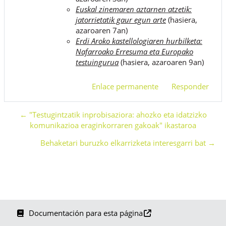
Euskal zinemaren aztarnen atzetik:
jatorrietatik gaur egun arte
(hasiera,
azaroaren 7an)
Erdi Aroko kastellologiaren hurbilketa:
Nafarroako Erresuma eta Europako
testuingurua
(hasiera, azaroaren 9an)
Enlace permanente
Responder
← "Testugintzatik inprobisaziora: ahozko eta idatzizko
komunikazioa eraginkorraren gakoak" ikastaroa
Behaketari buruzko elkarrizketa interesgarri bat →
Documentación para esta página