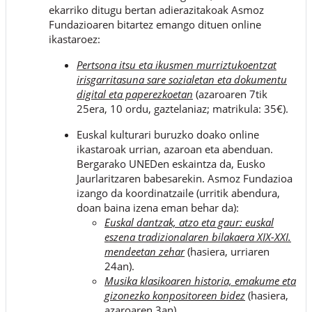
ekarriko ditugu bertan adierazitakoak Asmoz
Fundazioaren bitartez emango dituen online
ikastaroez:
Pertsona itsu eta ikusmen murriztukoentzat
irisgarritasuna sare sozialetan eta dokumentu
digital eta paperezkoetan
(azaroaren 7tik
25era, 10 ordu, gaztelaniaz; matrikula: 35€).
Euskal kulturari buruzko doako online
ikastaroak
urrian, azaroan eta abenduan.
Bergarako UNEDen eskaintza da, Eusko
Jaurlaritzaren babesarekin. Asmoz Fundazioa
izango da koordinatzaile (urritik abendura,
doan baina izena eman behar da):
Euskal dantzak, atzo eta gaur: euskal
eszena tradizionalaren bilakaera XIX-XXI.
mendeetan zehar
(hasiera, urriaren
24an).
Musika klasikoaren historia, emakume eta
gizonezko konpositoreen bidez
(hasiera,
azaroaren 3an)