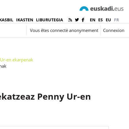
KASBIL
IKASTEN
LIBURUTEGIA
EN
ES
EU
FR
nçais ‎(fr)‎
Vous êtes connecté anonymement
Connexion
 Ur-en ekarpenak
nak
ekatzeaz Penny Ur-en