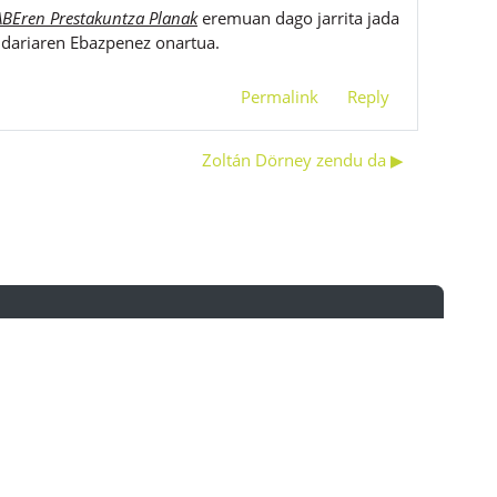
ABEren Prestakuntza Planak
eremuan dago jarrita jada
dariaren Ebazpenez onartua.
Permalink
Reply
Zoltán Dörney zendu da ▶︎