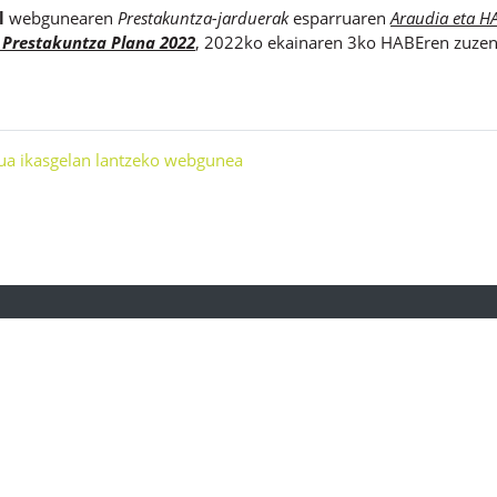
l
webgunearen
Prestakuntza-jarduerak
esparruaren
Araudia eta H
Prestakuntza Plana 2022
, 2022ko ekainaren 3ko HABEren zuzen
rua ikasgelan lantzeko webgunea