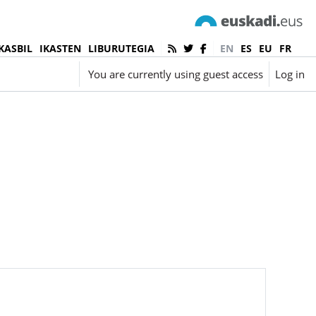
KASBIL
IKASTEN
LIBURUTEGIA
EN
ES
EU
FR
English ‎(en)‎
You are currently using guest access
Log in