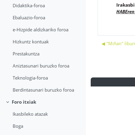
Irakasbi
Didaktika-foroa
HABEren 
Ebaluazio-foroa
e-Hizpide aldizkariko foroa
Hizkuntz kontuak
◀︎ "Miñan" libu
Prestakuntza
Aniztasunari buruzko foroa
Teknologia-foroa
Berdintasunari buruzko foroa
Foro itxiak
Collapse
Ikasbileko atazak
Boga