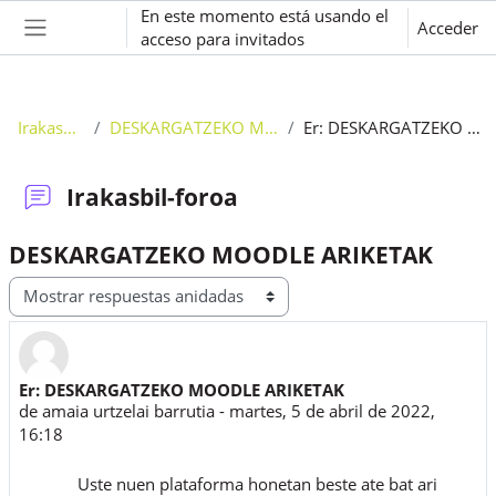
Salta al contenido principal
En este momento está usando el
Acceder
acceso para invitados
Panel lateral
Irakasbil-foroa
DESKARGATZEKO MOODLE ARIKETAK
Er: DESKARGATZEKO MOODLE ARIKETAK
Irakasbil-foroa
DESKARGATZEKO MOODLE ARIKETAK
Mostrar modo
Er: DESKARGATZEKO MOODLE ARIKETAK
Número de respuestas: 0
de
amaia urtzelai barrutia
-
martes, 5 de abril de 2022,
16:18
Uste nuen plataforma honetan beste ate bat ari