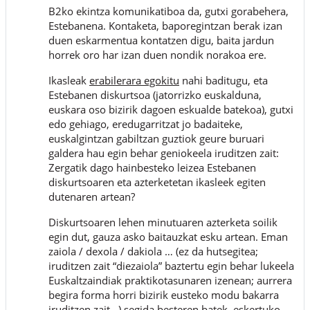
B2ko ekintza komunikatiboa da, gutxi gorabehera,
Estebanena. Kontaketa, baporegintzan berak izan
duen eskarmentua kontatzen digu, baita jardun
horrek oro har izan duen nondik norakoa ere.
Ikasleak
erabilerara egokitu
nahi baditugu, eta
Estebanen diskurtsoa (jatorrizko euskalduna,
euskara oso bizirik dagoen eskualde batekoa), gutxi
edo gehiago, eredugarritzat jo badaiteke,
euskalgintzan gabiltzan guztiok geure buruari
galdera hau egin behar geniokeela iruditzen zait:
Zergatik dago hainbesteko leizea Estebanen
diskurtsoaren eta azterketetan ikasleek egiten
dutenaren artean?
Diskurtsoaren lehen minutuaren azterketa soilik
egin dut, gauza asko baitauzkat esku artean. Eman
zaiola / dexola / dakiola … (ez da hutsegitea;
iruditzen zait “diezaiola” baztertu egin behar lukeela
Euskaltzaindiak praktikotasunaren izenean; aurrera
begira forma horri bizirik eusteko modu bakarra
iruditzen zait…) segida besteren batek, eskertuko