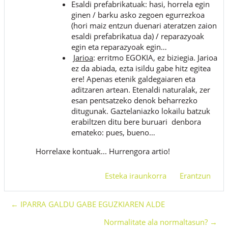
Esaldi prefabrikatuak
: h
asi, horrela egin
ginen / barku asko zegoen egurrezkoa
(hori maiz entzun duenari ateratzen zaion
esaldi prefabrikatua da) / reparazyoak
egin eta reparazyoak egin…
Jarioa
: erritmo EGOKIA, ez biziegia. Jarioa
ez da abiada, ezta isildu gabe hitz egitea
ere! Apenas etenik galdegaiaren eta
aditzaren artean. Etenaldi naturalak, zer
esan pentsatzeko denok beharrezko
ditugunak. Gaztelaniazko lokailu batzuk
erabiltzen ditu bere buruari denbora
emateko: pues, bueno…
Horrelaxe kontuak... Hurrengora artio!
Esteka iraunkorra
Erantzun
← IPARRA GALDU GABE EGUZKIAREN ALDE
Normalitate ala normaltasun? →