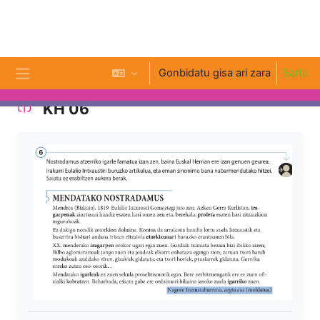
Joan eduki nagusira zuzenean
Gonbidatu gisa ari zara
Sartu
Alboko panela
KH 06
Osaketaren baldintzak