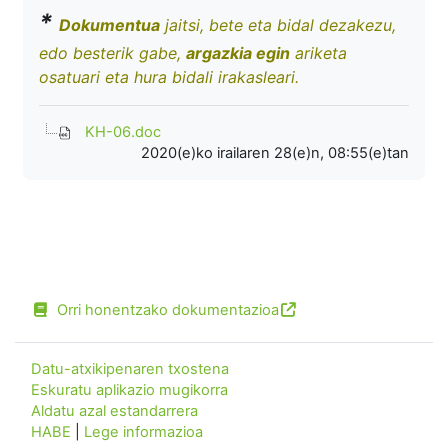
*
Dokumentua
jaitsi, bete eta bidal dezakezu,
edo besterik gabe,
argazkia egin
ariketa
osatuari eta hura bidali irakasleari.
KH-06.doc
2020(e)ko irailaren 28(e)n, 08:55(e)tan
Orri honentzako dokumentazioa
Datu-atxikipenaren txostena
Eskuratu aplikazio mugikorra
Aldatu azal estandarrera
HABE
|
Lege informazioa