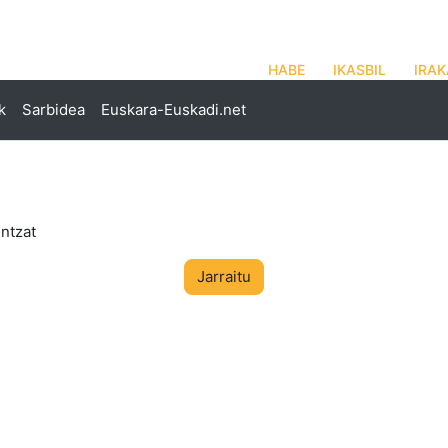
HABE
IKASBIL
IRAK
k
Sarbidea
Euskara-Euskadi.net
ntzat
Jarraitu