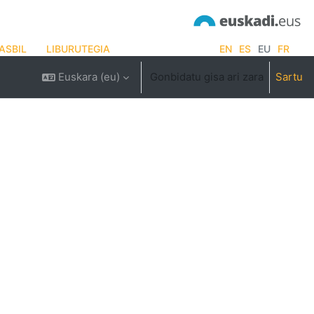
ASBIL
LIBURUTEGIA
EN
ES
EU
FR
Euskara ‎(eu)‎
Gonbidatu gisa ari zara
Sartu