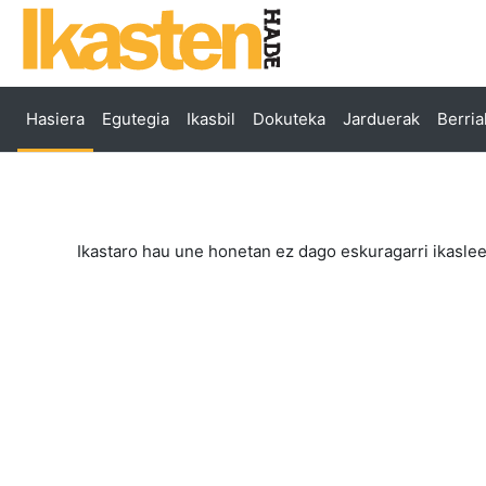
Joan eduki nagusira zuzenean
Hasiera
Egutegia
Ikasbil
Dokuteka
Jarduerak
Berria
Ikastaro hau une honetan ez dago eskuragarri ikaslee